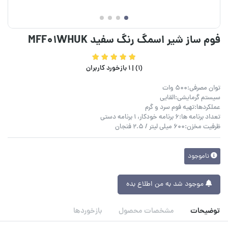
فوم ساز شیر اسمگ رنگ سفید MFF01WHUK
(1) |
1 بازخورد کاربران
توان مصرفی:500 وات
سیستم گرمایشی:القایی
عملکردها:تهیه فوم سرد و گرم
تعداد برنامه ها:6 برنامه خودکار، 1 برنامه دستی
ظرفیت مخزن:600 میلی لیتر / 2.5 فنجان
ناموجود
موجود شد به من اطلاع بده
توضیحات
مشخصات محصول
بازخوردها