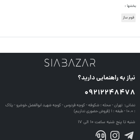
بخشها :
فوم ساز
نیاز به راهنمایی دارید؟
09212248478
نشانی:
تهران - محله : شکوفه - کوچه فردوس - کوچه شهید ابوالفضل خوشرو - پلاک
: 10.0 - طبقه : 1 (فروش حضوری نداریم)
شنبه تا پنج شنبه ساعت 10 الی 17