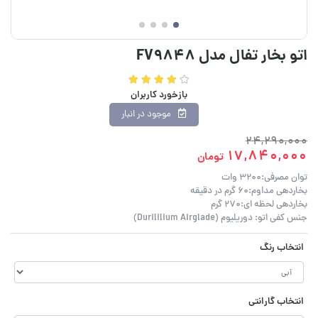
اتو بخار تفال مدل FV9848
بازخورد کاربران
موجود در انبار
24,290,000
17,840,000
تومان
توان مصرفی:3200 وات
بخاردهی مداوم:60 گرم در دقیقه
بخاردهی لحظه ای:270 گرم
جنس کفی اتو: دوریلیوم (Durililium Airglade)
انتخاب رنگ
انتخاب گارانتی