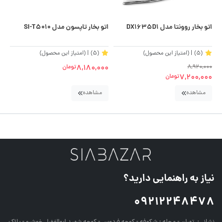
اتو بخار روونتا مدل DX1635D1
اتو بخار تاپسون مدل SI-T5010
اتو
(5)
| (امتیاز این محصول)
(5)
| (امتیاز این محصول)
00
8,180,000
8,920,000
تومان
7,200,000
تومان
مشاهده
مشاهده
نیاز به راهنمایی دارید؟
09212248478