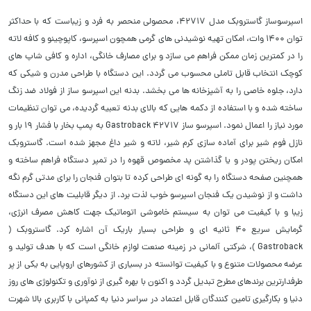
اسپرسوساز گاستروبک مدل ۴۲۷۱۷، محصولی منحصر به فرد و زیباست که با حداکثر
توان ۱۴۰۰ وات، امکان تهیه نوشیدنی های گرمی همچون اسپرسو، کاپوچینو و کافه لاته
را در کمترین زمان ممکن فراهم می سازد و برای مصارف خانگی، اداره و کافی شاپ های
کوچک انتخاب قابل تاملی محسوب می گردد. این دستگاه با طراحی مدرن و شیکی که
دارد، جلوه خاصی را به آشپزخانه ها می بخشد. بدنه این اسپرسو ساز از فولاد ضد زنگ
ساخته شده و با استفاده از دکمه هایی که بالای بدنه تعبیه گردیده، می توان تنظیمات
مورد نیاز را اعمال نمود. اسپرسو ساز Gastroback 42717 به پمپ بخار با فشار ۱۹ بار و
نازل فوم شیر برای آماده سازی کرم شیر، لاته و شیر داغ مجهز شده است. گاستروبک
امکان ریختن پودر و یا گذاشتن پد مخصوص قهوه را در تمپر دستگاه فراهم ساخته و
همچنین صفحه دستگاه را به گونه ای طراحی کرده تا بتوان فنجان را برای مدتی گرم نگه
داشت و از نوشیدن یک فنجان اسپرسو خوب لذت برد. از دیگر قابلیت های این دستگاه
زیبا و با کیفیت می توان به سیستم خاموشی اتوماتیک جهت کاهش مصرف انرژی،
گرمایش سریع ۴۰ ثانیه ای و طراحی بسیار باریک آن اشاره کرد. گاستروبک (
Gastroback )، شرکتی آلمانی در زمینه صنعت لوازم خانگی است که با هدف تولید و
عرضه محصولات متنوع و با کیفیت توانسته در بسیاری از کشورهای اروپایی به یکی از پر
طرفدارترین برندهای مطرح تبدیل گردد و اکنون با بهره گیری از نوآوری و تکنولوژی های روز
دنیا و بکارگیری تامین کنندگان قابل اعتماد در سراسر دنیا به کمپانی با کاربری بالا شهرت