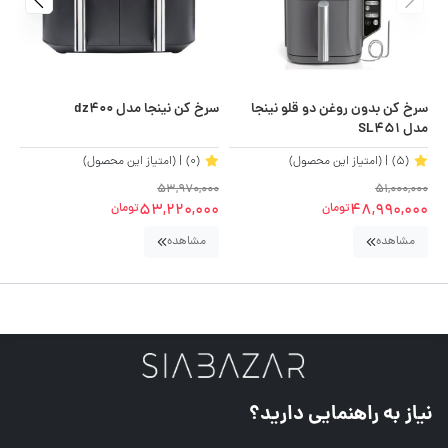
سرخ کن بدون روغن دو قلو نینجا
سرخ کن نینجا مدل dz400
سرخ
مدل SL451
(5)
| (امتیاز این محصول)
(0)
| (امتیاز این محصول)
00
53,970,000
51,000,000
00
53,220,000
48,990,000
تومان
تومان
مشاهده
مشاهده
نیاز به راهنمایی دارید؟