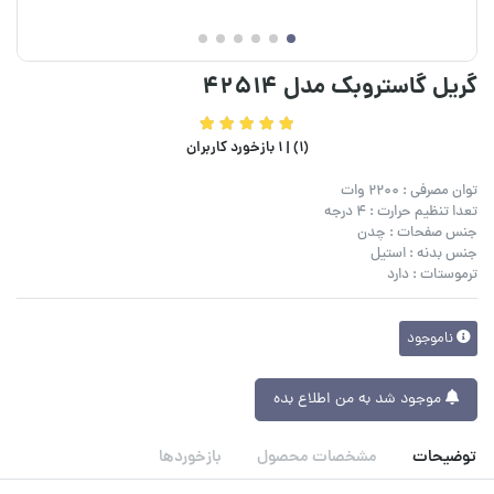
گریل گاستروبک مدل 42514
(1) |
1 بازخورد کاربران
توان مصرفی : 2200 وات
تعدا تنظیم حرارت : 4 درجه
جنس صفحات : چدن
جنس بدنه : استیل
ترموستات : دارد
ناموجود
موجود شد به من اطلاع بده
توضیحات
مشخصات محصول
بازخوردها