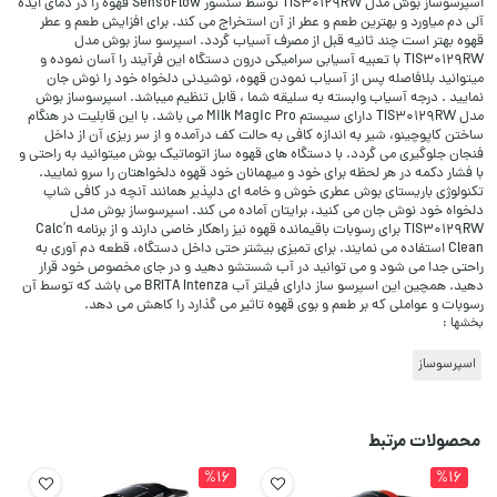
اسپرسوساز بوش مدل TIS30129RW توسط سنسور SensoFlow قهوه را در دمای ایده
آلی دم میاورد و بهترین طعم و عطر از آن استخراج می کند. برای افزایش طعم و عطر
قهوه بهتر است چند ثانیه قبل از مصرف آسیاب گردد. اسپرسو ساز بوش مدل
TIS30129RW با تعبیه آسیابی سرامیکی درون دستگاه این فرآیند را آسان نموده و
میتوانید بلافاصله پس از آسیاب نمودن قهوه، نوشیدنی دلخواه خود را نوش جان
نمایید . درجه آسیاب وابسته به سلیقه شما ، قابل تنظیم میباشد. اسپرسوساز بوش
مدل TIS30129RW دارای سیستم Milk Magic Pro می باشد. با این قابلیت در هنگام
ساختن کاپوچینو، شیر به اندازه کافی به حالت کف درآمده و از سر ریزی آن از داخل
فنجان جلوگیری می گردد. با دستگاه های قهوه ساز اتوماتیک بوش میتوانید به راحتی و
با فشار دکمه در هر لحظه برای خود و میهمانان خود قهوه دلخواهتان را سرو نمایید.
تکنولوژی باریستای بوش عطری خوش و خامه ای دلپذیر همانند آنچه در کافی شاپ
دلخواه خود نوش جان می کنید، برایتان آماده می کند. اسپرسوساز بوش مدل
TIS30129RW برای رسوبات باقیمانده قهوه نیز راهکار خاصی دارند و از برنامه Calc’n
Clean استفاده می نمایند. برای تمیزی بیشتر حتی داخل دستگاه، قطعه دم آوری به
راحتی جدا می شود و می توانید در آب شستشو دهید و در جای مخصوص خود قرار
دهید. همچین این اسپرسو ساز دارای فیلتر آب BRITA Intenza می باشد که توسط آن
رسوبات و عواملی که بر طعم و بوی قهوه تاثیر می گذارد را کاهش می دهد.
بخشها :
اسپرسوساز
محصولات مرتبط
%16
%16