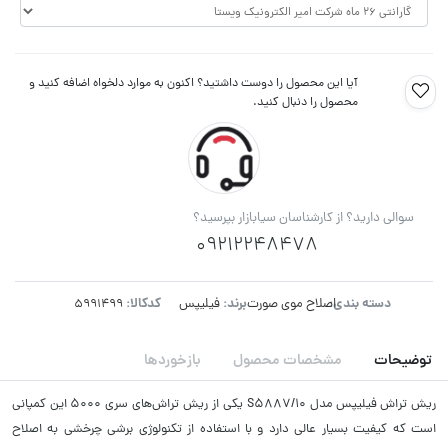
آیا این محصول را دوست داشتید؟ اکنون به موارد دلخواه اضافه کنید و
محصول را دنبال کنید.
سوالی دارید؟ از کارشناسان سیابازار بپرسید؟
09212248478
دسته بندی:
برند:
کدکالا:
اصلاح موی صورت
فیلیپس
توضیحات
مشخصات محصول
بازخوردها
ریش تراش فیلیپس مدل
S5887/10
یکی از ریش تراش‌های سری 5000 این کمپانی
است که کیفیت بسیار عالی دارد و با استفاده از تکنولوژی برشی چرخشی به اصلاح