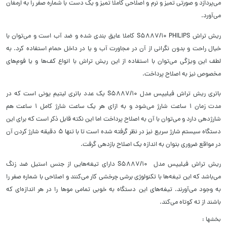
می‌پردازد و صورتی تمیز و نرم و اصلاحی کاملا تمیز و یک دست با شماره صفر را به ارمغان
می‌آورد
.
ریش تراش
PHILIPS
S5887/10
کاملا عایق بندی شده و ضد آب است و می‌توان با
خیال راحت و بدون نگرانی از آن در مجاورت آب و یا در داخل حمام استفاده کرد. به
لطف این ویژگی می‌توان با استفاده از این ریش تراش با انواع کف‌ها و یا فوم‌های
مخصوص نیز به اصلاح پرداخت
.
باتری ریش تراش فیلیپس مدل
S5887/10
یک عدد باتری لیتیم یونی است که در
مدت زمان 1 ساعت شارژ می‌شود و به ازای هر یک ساعت شارژ کامل 1 ساعت هم
شارژدهی دارد و می‌توان با آن به اصلاح پرداخت اما این نکته قابل ذکر است که برای این
دستگاه سیستم شارژ سریع نیز در نظر گرفته شده است تا با تنها 5 دقیقه شارژ کردن آن
در مواقع ضروری بتوان به اندازه یک اصلاح بازدهی گرفت
.
ریش تراش فیلیپس مدل S5887/10 دارای تیغه‌هایی از جنس استیل ضد زنگ
می‌باشد که این تیغه‌ها با تکنولوژی برشی چرخشی کار می‌کنند و اصلاحی با شماره صفر را
به وجود می‌آورند. تیغه‌های این دستگاه به خوبی تمامی موها را در هر اندازه‌ای که
باشند از ته کوتاه می‌کند.
بخشها :