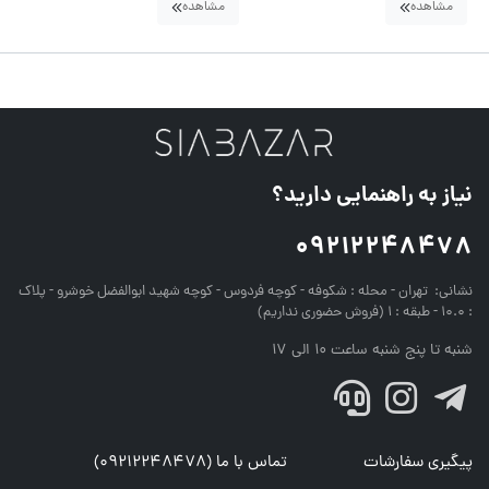
مشاهده
مشاهده
نیاز به راهنمایی دارید؟
09212248478
نشانی:
تهران - محله : شکوفه - کوچه فردوس - کوچه شهید ابوالفضل خوشرو - پلاک
: 10.0 - طبقه : 1 (فروش حضوری نداریم)
شنبه تا پنج شنبه ساعت 10 الی 17
پیگیری سفارشات
تماس با ما (09212248478)