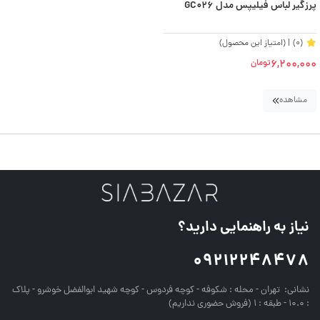
پرزگیر لباس فیلیپس مدل GC026
(0)
| (امتیاز این محصول)
6,200,000
تومان
مشاهده
نیاز به راهنمایی دارید؟
09212248478
نشانی:
تهران - محله : شکوفه - کوچه فردوس - کوچه شهید ابوالفضل خوشرو - پلاک
: 10.0 - طبقه : 1 (فروش حضوری نداریم)