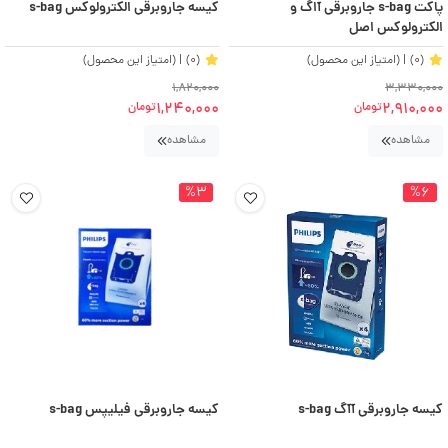
پاکت s-bag جاروبرقی آاگ و
کیسه جاروبرقی الکترولوکس s-bag
الکترولوکس اصل
(0)
| (امتیاز این محصول)
(0)
| (امتیاز این محصول)
1,820,000
3,330,000
1,240,000
2,910,000
تومان
تومان
مشاهده
مشاهده
%3
%6
کیسه جاروبرقی آآگ s-bag
کیسه جاروبرقی فیلیپس s-bag