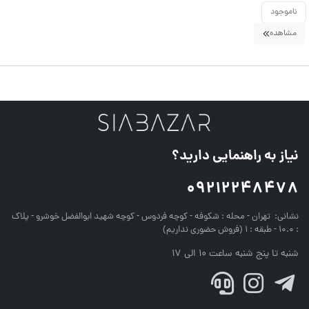
ناموجود
مشاهده
نیاز به راهنمایی دارید؟
09212248478
نشانی:
تهران - محله : شکوفه - کوچه فردوس - کوچه شهید ابوالفضل خوشرو - پلاک
: 10.0 - طبقه : 1 (فروش حضوری نداریم)
شنبه تا پنج شنبه ساعت 10 الی 17