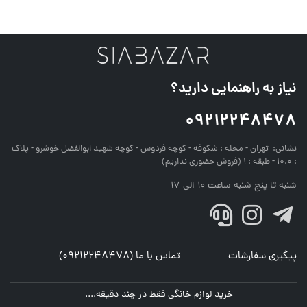
نیاز به راهنمایی دارید؟
09212248478
نشانی:
تهران - محله : شکوفه - کوچه فردوس - کوچه شهید ابوالفضل خوشرو - پلاک
: 10.0 - طبقه : 1 (فروش حضوری نداریم)
شنبه تا پنج شنبه ساعت 10 الی 17
پیگیری سفارشات
تماس با ما (09212248478)
خرید لوازم خانگی فقط در چند دقیقه....