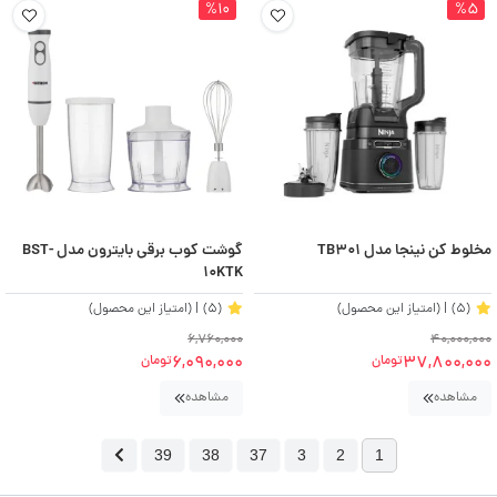
%10
%5
مخلوط کن نینجا مدل TB301
گوشت کوب برقی بایترون مدل BST-
10KTK
(5)
| (امتیاز این محصول)
(5)
| (امتیاز این محصول)
6,760,000
40,000,000
6,090,000
37,800,000
تومان
تومان
مشاهده
مشاهده
39
38
37
3
2
1