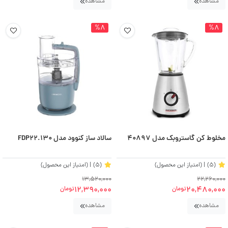
مشاهده
مشاهده
%8
%8
مخلوط کن گاستروبک مدل 40897
سالاد ساز کنوود مدل FDP22.130
(5)
| (امتیاز این محصول)
(5)
| (امتیاز این محصول)
13,520,000
22,260,000
12,390,000
20,480,000
تومان
تومان
مشاهده
مشاهده