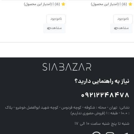
(5)
| (امتیاز این محصول)
(5)
| (امتیاز این محصول)
ناموجود
ناموجود
مشاهده
مشاهده
نیاز به راهنمایی دارید؟
09212248478
نشانی:
تهران - محله : شکوفه - کوچه فردوس - کوچه شهید ابوالفضل خوشرو - پلاک
: 10.0 - طبقه : 1 (فروش حضوری نداریم)
شنبه تا پنج شنبه ساعت 10 الی 17