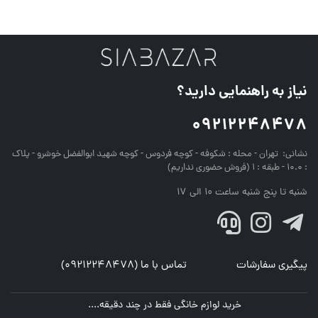
نیاز به راهنمایی دارید؟
09212248478
نشانی:
تهران - محله : شکوفه - کوچه فردوس - کوچه شهید ابوالفضل خوشرو - پلاک
: 10.0 - طبقه : 1 (فروش حضوری نداریم)
شنبه تا پنج شنبه ساعت 10 الی 17
پیگیری سفارشات
تماس با ما (09212248478)
خرید لوازم خانگی فقط در چند دقیقه....