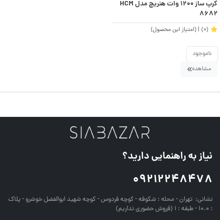
کرپ ساز 1200 وات هنریچ مدل HCM
8682
(0)
| (امتیاز این محصول)
ناموجود
مشاهده
نیاز به راهنمایی دارید؟
09212248478
نشانی:
تهران - محله : شکوفه - کوچه فردوس - کوچه شهید ابوالفضل خوشرو - پلاک
: 10.0 - طبقه : 1 (فروش حضوری نداریم)