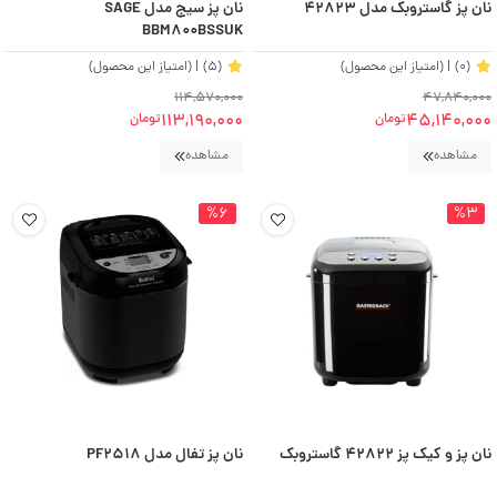
نان پز گاستروبک مدل 42823
نان پز سیج مدل SAGE
BBM800BSSUK
(0)
| (امتیاز این محصول)
(5)
| (امتیاز این محصول)
114,570,000
47,840,000
113,190,000
45,140,000
تومان
تومان
مشاهده
مشاهده
%6
%3
نان پز و کیک پز 42822 گاستروبک
نان پز تفال مدل PF2518