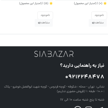
(0)
| (امتیاز این محصول)
(5)
| (امتیاز این محصول)
ناموجود
ناموجود
مشاهده
مشاهده
نیاز به راهنمایی دارید؟
09212248478
نشانی:
تهران - محله : شکوفه - کوچه فردوس - کوچه شهید ابوالفضل خوشرو - پلاک
: 10.0 - طبقه : 1 (فروش حضوری نداریم)
شنبه تا پنج شنبه ساعت 10 الی 17