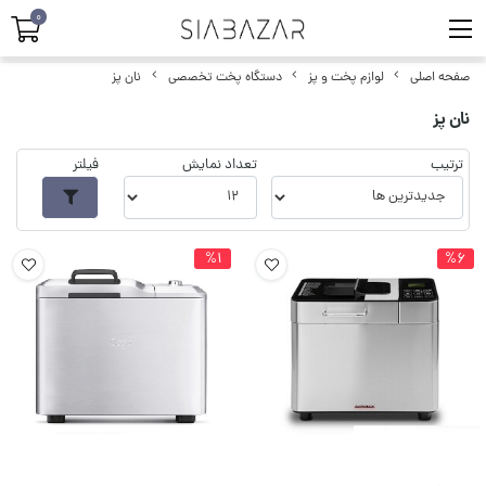
0
صفحه اصلی
لوازم پخت و پز
دستگاه پخت تخصصی
نان پز
نان پز
ترتیب
تعداد نمایش
فیلتر
%1
%6