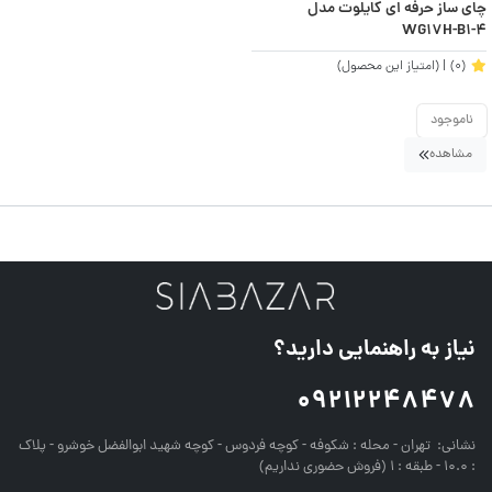
چای ساز حرفه ای کایلوت مدل
WG17H-B1-4
(0)
| (امتیاز این محصول)
ناموجود
مشاهده
نیاز به راهنمایی دارید؟
09212248478
نشانی:
تهران - محله : شکوفه - کوچه فردوس - کوچه شهید ابوالفضل خوشرو - پلاک
: 10.0 - طبقه : 1 (فروش حضوری نداریم)