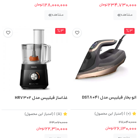
128,000,000
234,730,000
تومان
تومان
مشاهده
مشاهده
%3
%3
اتو بخار فیلیپس مدل DST8041
غذاساز فیلیپس مدل HR7302
(0)
| (امتیاز این محصول)
(5)
| (امتیاز این محصول)
27,040,000
23,070,000
26,130,000
22,310,000
تومان
تومان