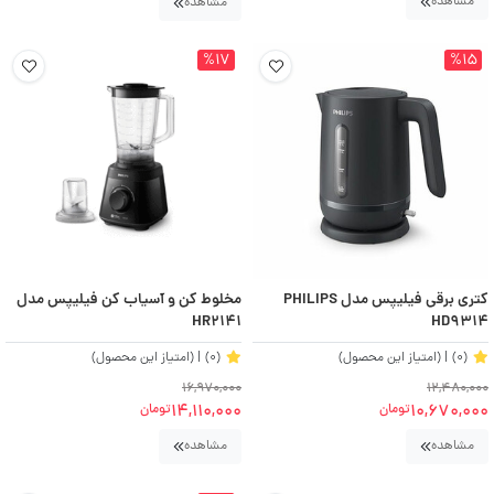
مشاهده
مشاهده
%17
%15
کتری برقی فیلیپس مدل PHILIPS
مخلوط کن و آسیاب کن فیلیپس مدل
HR2141
HD9314
(0)
| (امتیاز این محصول)
(0)
| (امتیاز این محصول)
16,970,000
12,480,000
14,110,000
10,670,000
تومان
تومان
مشاهده
مشاهده