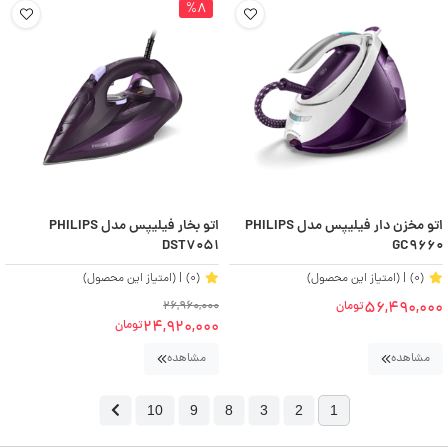
%8
اتو مخزن دار فیلیپس مدل PHILIPS
اتو بخار فیلیپس مدل PHILIPS
DST7051
GC9660
(0)
| (امتیاز این محصول)
(0)
| (امتیاز این محصول)
56,490,000
تومان
26,960,000
24,920,000
تومان
مشاهده
مشاهده
10
9
8
3
2
1