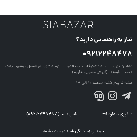
نیاز به راهنمایی دارید؟
09212248478
نشانی:
تهران - محله : شکوفه - کوچه فردوس - کوچه شهید ابوالفضل خوشرو - پلاک
: 10.0 - طبقه : 1 (فروش حضوری نداریم)
شنبه تا پنج شنبه ساعت 10 الی 17
پیگیری سفارشات
تماس با ما (09212248478)
خرید لوازم خانگی فقط در چند دقیقه....