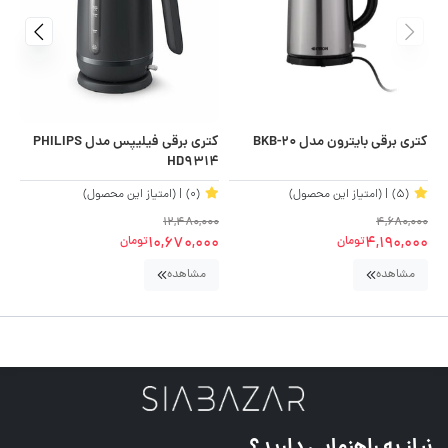
کتری برقی بایترون مدل BKB-20
کتری برقی فیلیپس مدل PHILIPS
کتر
HD9314
(5)
| (امتیاز این محصول)
(0)
| (امتیاز این محصول)
00
12,480,000
4,680,000
00
10,670,000
4,190,000
تومان
تومان
مشاهده
مشاهده