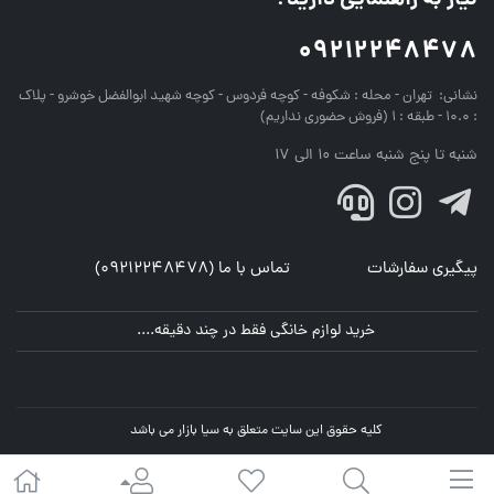
نیاز به راهنمایی دارید؟
09212248478
نشانی:
تهران - محله : شکوفه - کوچه فردوس - کوچه شهید ابوالفضل خوشرو - پلاک
: 10.0 - طبقه : 1 (فروش حضوری نداریم)
شنبه تا پنج شنبه ساعت 10 الی 17
پیگیری سفارشات
تماس با ما (09212248478)
خرید لوازم خانگی فقط در چند دقیقه....
کلیه حقوق این سایت متعلق به سیا بازار می باشد