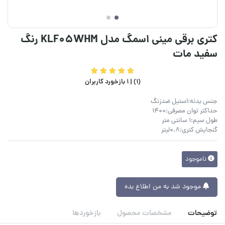
کتری برقی مینی اسمگ مدل KLF05WHM رنگ
سفید مات
(1) |
1 بازخورد کاربران
جنس بدنه:استیل ضدزنگ
حداکثر توان مصرفی:1400
طول سیم:1 سانتی متر
گنجایش کتری:0.8لیتر
ناموجود
موجود شد به من اطلاع بده
توضیحات
مشخصات محصول
بازخوردها