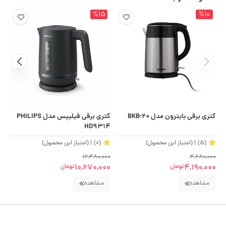
%15
%10
کتری برقی بایترون مدل BKB-20
کتری برقی فیلیپس مدل PHILIPS
کتر
HD9314
(5)
| (امتیاز این محصول)
(0)
| (امتیاز این محصول)
00
12,480,000
4,680,000
00
10,670,000
4,190,000
تومان
تومان
مشاهده
مشاهده