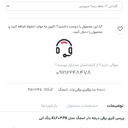
آیا این محصول را دوست داشتید؟ اکنون به موارد دلخواه اضافه کنید و
محصول را دنبال کنید.
سوالی دارید؟ از کارشناسان سیابازار بپرسید؟
09212248478
دسته بندی:
برند:
کدکالا:
کتری برقی
اسمگ
توضیحات
مشخصات محصول
بازخوردها
بررسی کتری برقی درجه دار اسمگ مدل KLF04PB رنگ آبی