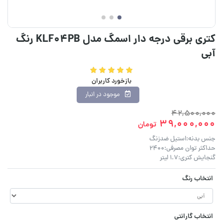
کتری برقی درجه دار اسمگ مدل KLF04PB رنگ
آبی
بازخورد کاربران
موجود در انبار
42,500,000
39,000,000
تومان
جنس بدنه:استیل ضدزنگ
حداکثر توان مصرفی:2400
گنجایش کتری:1.7 لیتر
انتخاب رنگ
انتخاب گارانتی