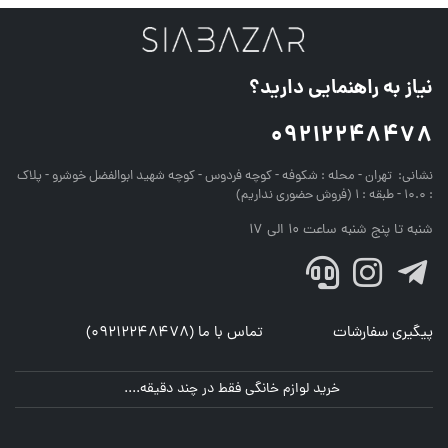
نیاز به راهنمایی دارید؟
09212248478
نشانی:
تهران - محله : شکوفه - کوچه فردوس - کوچه شهید ابوالفضل خوشرو - پلاک
: 10.0 - طبقه : 1 (فروش حضوری نداریم)
شنبه تا پنج شنبه ساعت 10 الی 17
پیگیری سفارشات
تماس با ما (09212248478)
خرید لوازم خانگی فقط در چند دقیقه....