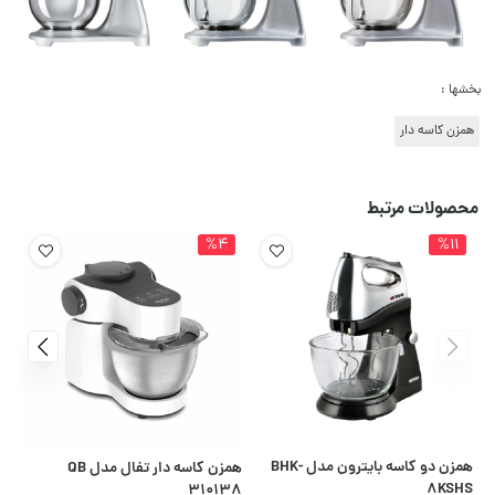
بخشها :
همزن کاسه دار
محصولات مرتبط
%4
%11
همزن دو کاسه بایترون مدل BHK-
همزن کاسه دار تفال مدل QB
هم
8KSHS
90
310138