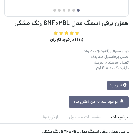
همزن برقی اسمگ مدل SMF02BL رنگ مشکی
(1) |
1 بازخورد کاربران
توان مصرفی (قدرت):800 وات
جنس پره:استیل ضد زنگ
تعداد سرعت:10 سرعته
ظرفیت کاسه:4.8 لیتر
ناموجود
موجود شد به من اطلاع بده
توضیحات
مشخصات محصول
بازخوردها
بررسی همزن برقی اسمگ مدل SMF02BL رنگ مشکی