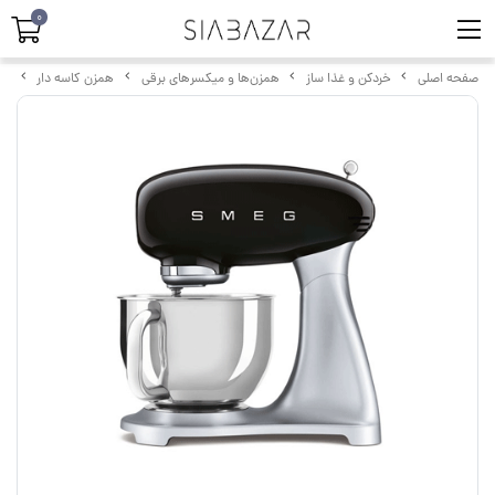
0
صفحه اصلی
خردکن و غذا ساز
همزن‌ها و میکسرهای برقی
همزن کاسه دار
همز