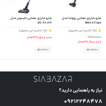
جارو شارژی عصایی روونتا مدل
جارو شارژی عصایی تاپسون مدل
KO
VC-T6022
RH6821wo
(5)
| (امتیاز این محصول)
(5)
| (امتیاز این محصول)
36,500,000
28,400,000
تومان
000
00
26,900,000
تومان
مشاهده
مشاهده
نیاز به راهنمایی دارید؟
09212248478