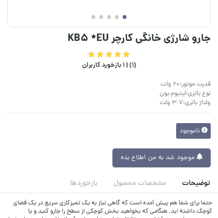
جارو شارژی خانگی کارچر KB5 *EU
(1) |
1 بازخورد کاربران
قدرت موتور:20 وات
نوع باتری:لیتیوم یون
ولتاژ باتری:3.7 ولت
ناموجود
موجود شد به من اطلاع بده
توضیحات
مشخصات محصول
بازخوردها
حتما برای شما هم پیش آمده است که گاهی نیاز به یک تمیزکاری سریع در یک فضای
کوچک داشته
ا
ید. هنگامی که بخواهید بخش کوچکی از سطح را جارو کنید و یا