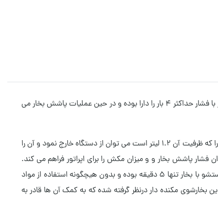
بخارشوی کارچر SV7 محصولی فوق العاده و چند منظوره ساخت کمپانی شهیر Kärcher آلمان است. این محصول حرفه ای قابلیت پاشش بخار با فشار حداکثر ۴ بار را دارا بوده و در حین عملیات پاشش بخار می
بخارشوی کارچر SV7 به صورت دو مخزنه بوده و حجم مخازن آن ۰.۵ و ۱.۲ لیتری است. لازم به ذکر است که مخزن خارجی بخارشوی مکنده دار را که ظرفیت آن ۱.۲ لیتر است می توان از دستگاه خارج نمود و آن را
ن فشار پاشش بخار و و میزان مکش را برای اپراتور فراهم می کند.
تنظیم فشار بخار به صورت ۵ مرحله ای و تنظیم میزان مکش به صورت ۴ مرحله ای قابل تنظیم است. میزان زمان آماده سازی این دستگاه شستشو با بخار تنها ۵ دقیقه بوده و بدون هیچگونه استفاده از مواد
ین بخارشوی مکنده دار درنظر گرفته شده که به کمک آن ها قادر به