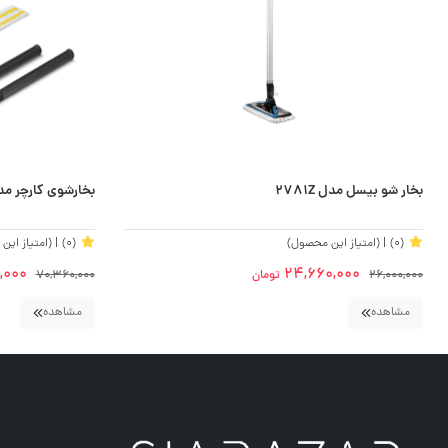
بخار شو بیسل مدل 2781Z
بخارشوی کارچر مدل SC4 EASYFIX
(0)
| (امتیاز این محصول)
(0)
| (امتیاز ای
,000
24,660,000
26,000,000
تومان
70,360,000
مشاهده
مشاهده