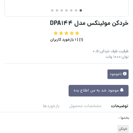
خردکن مولینکس مدل DPA144
(1) |
1 بازخورد کاربران
ظرفیت ظرف خردکن:0.5
توان:1000 وات
ناموجود
موجود شد به من اطلاع بده
توضیحات
مشخصات محصول
بازخوردها
بخشها :
خردکن