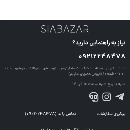
نیاز به راهنمایی دارید؟
09212248478
نشانی:
تهران - محله : شکوفه - کوچه فردوس - کوچه شهید ابوالفضل خوشرو - پلاک
: 10.0 - طبقه : 1 (فروش حضوری نداریم)
شنبه تا پنج شنبه ساعت 10 الی 17
پیگیری سفارشات
تماس با ما (09212248478)