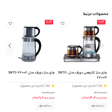
محصولات مرتبط
%14
%14
چای ساز کنارهمی دورف مدل DKTC-
چای ساز دورف مدل DKTC-22002
24
22003
(5)
| (امتیاز این محصول)
(5)
| (امتیاز این محصول)
00
10,700,000
16,700,000
00
9,200,000
14,300,000
تومان
تومان
مشاهده
مشاهده