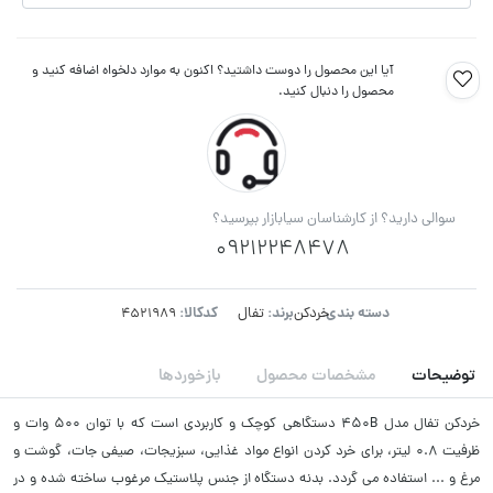
آیا این محصول را دوست داشتید؟ اکنون به موارد دلخواه اضافه کنید و
محصول را دنبال کنید.
سوالی دارید؟ از کارشناسان سیابازار بپرسید؟
09212248478
دسته بندی:
برند:
کدکالا:
خردکن
تفال
توضیحات
مشخصات محصول
بازخوردها
خردکن تفال مدل 450B دستگاهی کوچک و کاربردی است که با توان 500 وات و
ظرفیت 0.8 لیتر، برای خرد کردن انواع مواد غذایی، سبزیجات، صیفی جات، گوشت و
مرغ و ... استفاده می گردد. بدنه دستگاه از جنس پلاستیک مرغوب ساخته شده و در