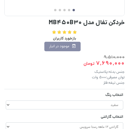
خردکن تفال مدل MB450B30
بازخورد کاربران
موجود در انبار
9,510,000
7,690,000
تومان
جنس بدنه:پلاستیک
توان مصرفی:500 وات
جنس تیغه:فلز
انتخاب رنگ
انتخاب گارانتی