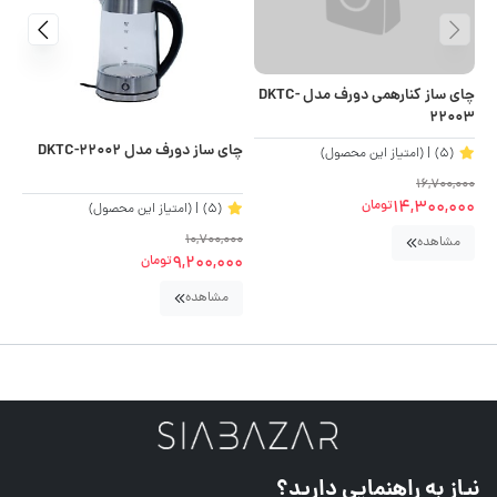
چای ساز کنارهمی دورف مدل DKTC-
24
22003
چای ساز دورف مدل DKTC-22002
(5)
| (امتیاز این محصول)
00
16,700,000
00
14,300,000
تومان
(5)
| (امتیاز این محصول)
10,700,000
مشاهده
9,200,000
تومان
مشاهده
نیاز به راهنمایی دارید؟