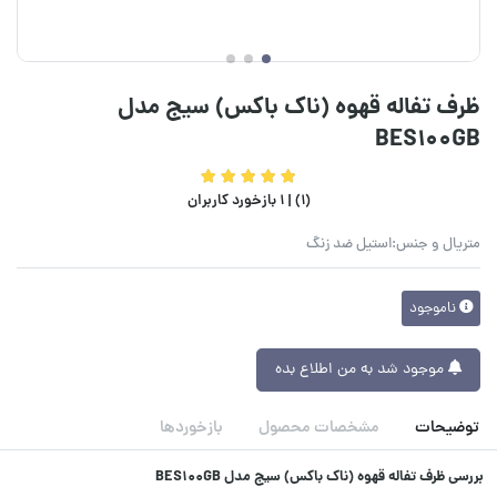
ظرف تفاله قهوه (ناک باکس) سیج مدل
BES100GB
(1) |
1 بازخورد کاربران
متریال و جنس:استیل ضد زنگ
ناموجود
موجود شد به من اطلاع بده
توضیحات
مشخصات محصول
بازخوردها
بررسی ظرف تفاله قهوه (ناک باکس) سیج مدل BES100GB