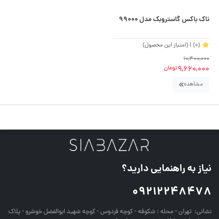
ناک باکس گاستروبک مدل 99000
(0)
| (امتیاز این محصول)
10,400,000
9,660,000
تومان
مشاهده
نیاز به راهنمایی دارید؟
09212248478
نشانی:
تهران - محله : شکوفه - کوچه فردوس - کوچه شهید ابوالفضل خوشرو - پلاک