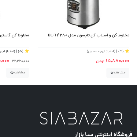
مخلوط کن و آسیاب کن تاپسون مدل BL-T4280
مخلوط کن گاستروبک 
(5)
| (امتیاز این محصول)
(5)
| (امتیاز ای
,000
15,880,000
تومان
22,260,000
مشاهده
مشاهده
فروشگاه اینترنتی سیا بازار