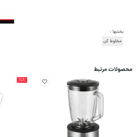
بخشها :
مخلوط کن
محصولات مرتبط
%8