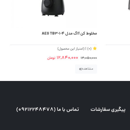
مخلوط کن آاگ مدل AEG TB3-1-4
م
(0)
| (امتیاز این محصول)
12,840,000
14,050,000
تومان
0
مشاهده
پیگیری سفارشات
تماس با ما (09212248478)