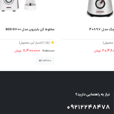
مدل 40897
مخلوط کن بایترون مدل BGS-G700
ن محصول)
(5)
| (امتیاز این محصول)
8,400,000
20,480
تومان
9,150,000
تومان
مشاهده
نیاز به راهنمایی دارید؟
09212248478