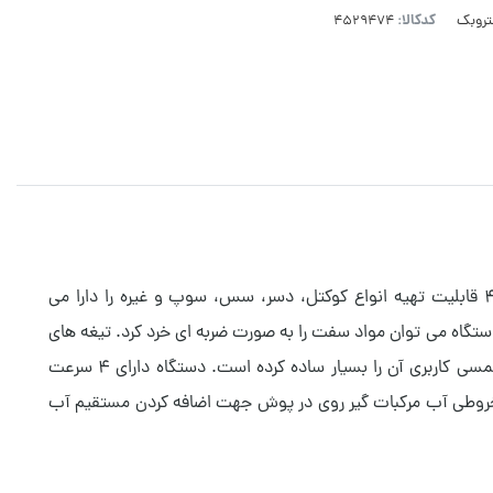
کدکالا:
تروبک
مخلوط کن 41004 قابلیت تهیه انواع کوکتل، دسر، سس، سوپ و غیره را دارا می
گاه می توان مواد سفت را به صورت ضربه ای خرد کرد. تیغه های
دکمه های لمسی کاربری آن را بسیار ساده کرده است. دستگاه دارای 4 سرعت
ط کن گاستروبک مدل 41004 می توان به مخروطی آب مرکبات گیر روی در پوش جهت اضافه کردن مستقیم آب