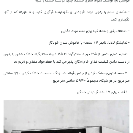
موسلی بار، لواشک میوه، سبزی خشک، چای، گوشت خشک و غیره
-
غذاهای سالم را بدون مواد افزودنی یا نگهدارنده فرآوری کنید و با هزینه کم از آنها
نگهداری کنید
-
انعطاف پذیر و همه کاره برای تمام مواد غذایی
-
نمایشگر LED، تایمر 24 ساعته با خاموش شدن خودکار
-
تنظیم دمای متغیر از 35 درجه سانتیگراد تا 75 درجه سانتیگراد خشک شدن را بدون
از دست دادن کیفیت غذای خام امکان پذیر می کند با حفظ مواد مغذی و آنزیم ها
-
6 صفحه توری خشک کردن از جنس فولاد ضد زنگ، مساحت خشک کردن 990 سانتی
متر مربع در هر شبکه، مجموعاً 5940 سانتی متر مربع
-
1 قالب برای 15 عدد گرانولای خانگی