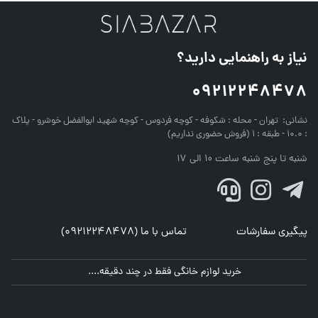
نیاز به راهنمایی دارید؟
09212248478
نشانی:
تهران - محله : شکوفه - کوچه فردوس - کوچه شهید ابوالفضل خوشرو - پلاک
: 10.0 - طبقه : 1 (فروش حضوری نداریم)
شنبه تا پنج شنبه ساعت 10 الی 17
پیگیری سفارشات
تماس با ما (09212248478)
خرید لوازم خانگی فقط در چند دقیقه....