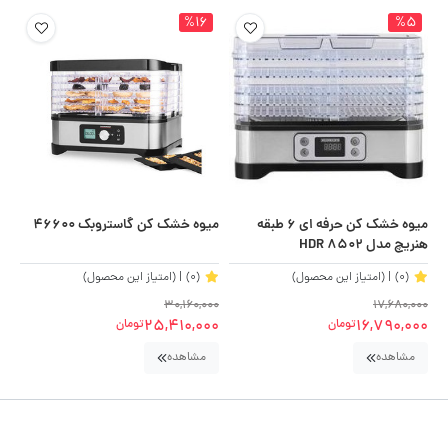
%16
%5
میوه خشک کن حرفه ای 6 طبقه
میوه خشک کن گاستروبک 46600
هنریچ مدل HDR 8502
(0)
| (امتیاز این محصول)
(0)
| (امتیاز این محصول)
30,160,000
17,680,000
25,410,000
16,790,000
تومان
تومان
مشاهده
مشاهده