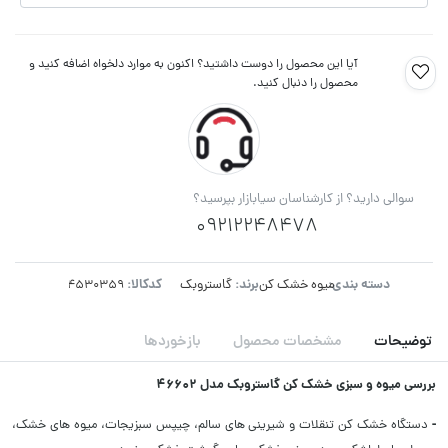
آیا این محصول را دوست داشتید؟ اکنون به موارد دلخواه اضافه کنید و
محصول را دنبال کنید.
سوالی دارید؟ از کارشناسان سیابازار بپرسید؟
09212248478
دسته بندی:
برند:
کدکالا:
میوه خشک کن
گاستروبک
توضیحات
مشخصات محصول
بازخوردها
بررسی میوه و سبزی خشک کن گاستروبک مدل 46602
-
دستگاه خشک کن تنقلات و شیرینی های سالم، چیپس سبزیجات، میوه های خشک،