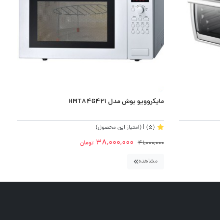
آو
مایکروویو بوش مدل HMT84G421
(5)
| (امتیاز این محصول)
38,000,000
0
41,000,000
تومان
مشاهده