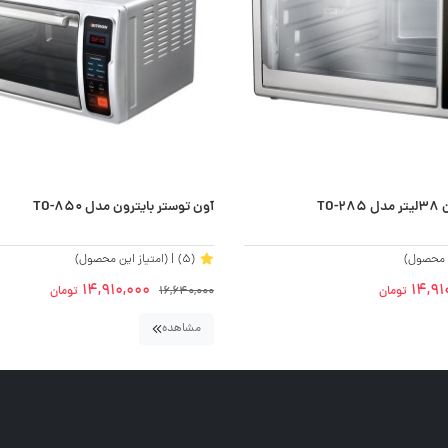
TO-
آون توستر بایترون مدل TO-850
ن محصول)
(5)
| (امتیاز این محصول)
14,910,000
14,91
تومان
16,640,000
تومان
مشاهده