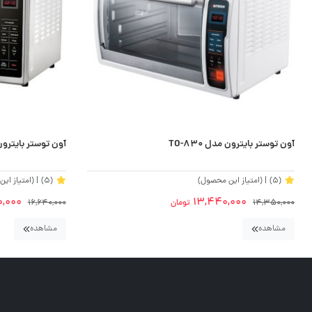
آون توستر بایترون مدل TO-830
آون توستر بایترون 38لیتر مدل 285
(5)
| (امتیاز این محصول)
(5)
| (امتیاز ای
0,000
13,440,000
14,350,000
تومان
16,640,000
مشاهده
مشاهده