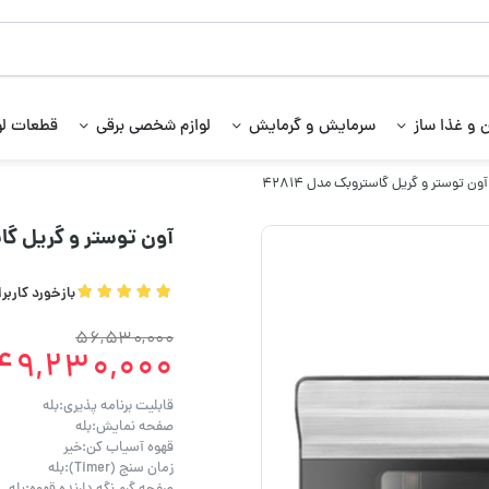
 و غذا ساز
سرمایش و گرمایش
لوازم شخصی برقی
قطعات لو
ون توستر و گریل گاستروبک مدل 42814
آون توستر و گریل گاست
بازخورد کاربر
56,530,000
49,230,000
قابلیت برنامه پذیری:بله
صفحه نمایش:بله
قهوه آسیاب کن:خیر
زمان سنج (Timer):بله