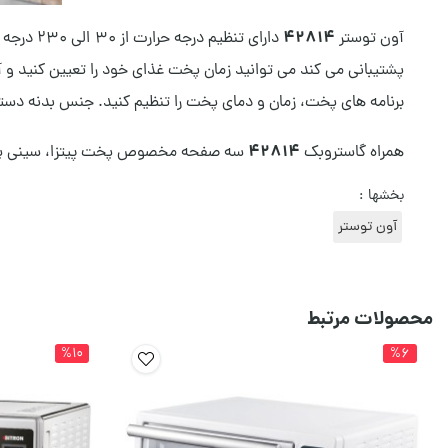
42814
آون توستر
پشتیبانی می کند می توانید زمان پخت غذای خود را تعیین کنید و
برنامه های پخت، زمان و دمای پخت را تنظیم کنید. جنس بدنه دستگا
42814
همراه گاستروبک
سه صفحه مخصوص پخت پیتزا، سینی پخت 
بخشها :
آون توستر
محصولات مرتبط
%10
%6