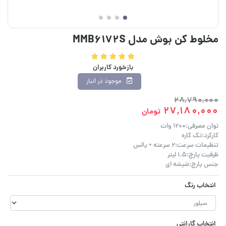
مخلوط کن بوش مدل MMB6172S
بازخورد کاربران
موجود در انبار
28,790,000
27,180,000
تومان
توان مصرفی:1200 وات
کارکرد:تک کاره
تنظیمات سرعت:2 سرعته + پالس
ظرفیت پارچ:1.5 لیتر
جنس پارچ:شیشه ای
انتخاب رنگ
انتخاب گارانتی