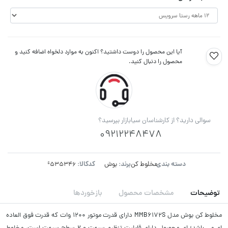
آیا این محصول را دوست داشتید؟ اکنون به موارد دلخواه اضافه کنید و
محصول را دنبال کنید.
سوالی دارید؟ از کارشناسان سیابازار بپرسید؟
09212248478
دسته بندی:
برند:
کدکالا:
مخلوط کن
بوش
توضیحات
مشخصات محصول
بازخوردها
مخلوط کن بوش مدل MMB6172S دارای قدرت موتور 1200 وات که قدرت فوق العاده