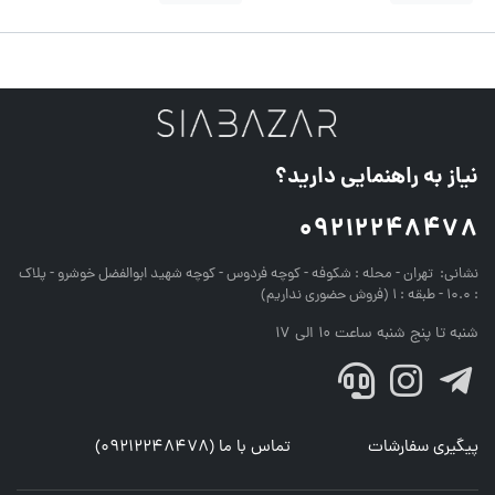
نیاز به راهنمایی دارید؟
09212248478
نشانی:
تهران - محله : شکوفه - کوچه فردوس - کوچه شهید ابوالفضل خوشرو - پلاک
: 10.0 - طبقه : 1 (فروش حضوری نداریم)
شنبه تا پنج شنبه ساعت 10 الی 17
پیگیری سفارشات
تماس با ما (09212248478)