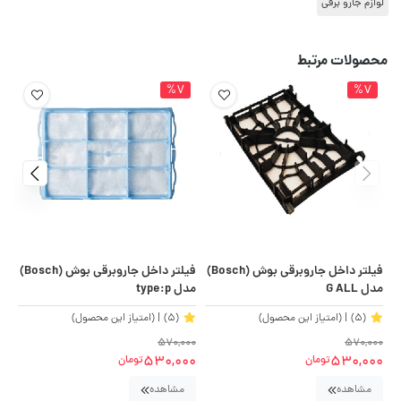
لوازم جارو برقی
محصولات مرتبط
%7
%7
فیلتر داخل جاروبرقی بوش (Bosch)
فیلتر داخل جاروبرقی بوش (Bosch)
مدل G ALL
مدل type:p
من
زی
(5)
| (امتیاز این محصول)
(5)
| (امتیاز این محصول)
00
570,000
570,000
00
530,000
530,000
تومان
تومان
مشاهده
مشاهده