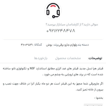
سوالی دارید؟ از کارشناسان سیابازار بپرسید؟
09212248478
دسته بندی:
برند:
کدکالا:
لوازم جارو برقی
بوش
توضیحات
مشخصات محصول
بازخوردها
فیلتر هپا نسل جدید فیلتر های ضد آلرژی مطابق استاندارد NSF و تکنولوژی نانو ساخته
شده است که در برند های اروپایی به چشم می خورد .
اگر جاروبرقی شما مجهز به این فیلتر است هر دو ماه یکبار آنرا در خلاف جهت نصب و
بیرون از خانه تمیز کنید.
بخشها :