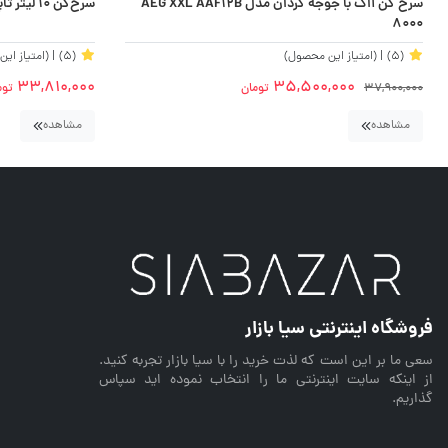
سرخ کن آاگ با جوجه گردان مدل AEG XXL AAF۱۲B
سرخ‌کن 10 لیتر تاپسون مدل AF-T1036
۸۰۰۰
(5)
| (امتیاز این محصول)
(5)
| (امتیاز ای
33,810,000
35,500,000
37,900,000
تومان
توم
مشاهده
مشاهده
فروشگاه اینترنتی سیا بازار
سعی ما بر این است که لذت خرید را با سیا بازار تجربه کنید.
از اینکه سایت اینترنتی ما را انتخاب نموده اید سپاس
گذاریم.