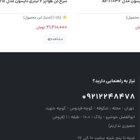
سرخ‌کن هواپز 6 لیتری تاپسون مدل AF-T1065
ن محصول)
(5)
| (امتیاز این محصول)
21,210,000
ان
تومان
مشاهده
نیاز به راهنمایی دارید؟
09212248478
تهران - محله : شکوفه - کوچه فردوس - کوچه شهید
ابوالفضل خوشرو - پلاک : 10.0 - طبقه : 1 (فروش
حضوری نداریم)
شنبه تا پنج شنبه ساعت 10 الی 17