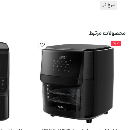
سرخ کن
محصولات مرتبط
%6