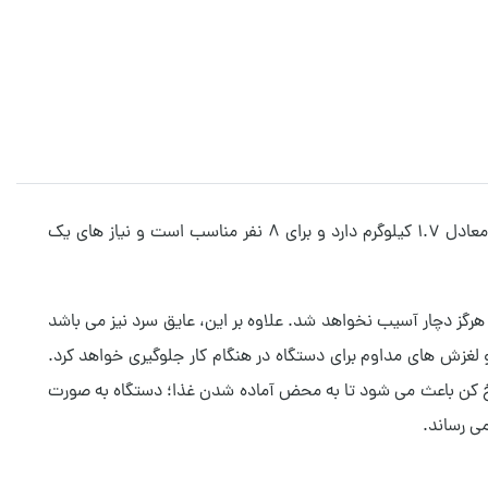
سرخ کن تفال مدل AH9608 از جمله سرخ کن های با کیفیت است که توسط برند نام آشنای تفال تولید شده است. این سرخ کن ظرفیتی معادل 1.7 کیلوگرم دارد و برای 8 نفر مناسب است و نیاز های یک
گز دچار آسیب نخواهد شد. علاوه بر این، عایق سرد نیز می باشد
 لغزش های مداوم برای دستگاه در هنگام کار جلوگیری خواهد کرد.
رخ کن باعث می شود تا به محض آماده شدن غذا؛ دستگاه به صورت
ی رساند.