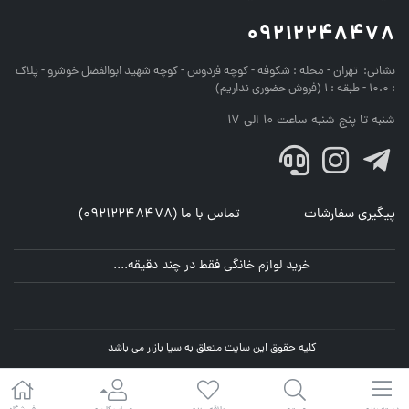
09212248478
نشانی:
تهران - محله : شکوفه - کوچه فردوس - کوچه شهید ابوالفضل خوشرو - پلاک
: 10.0 - طبقه : 1 (فروش حضوری نداریم)
شنبه تا پنج شنبه ساعت 10 الی 17
پیگیری سفارشات
تماس با ما (09212248478)
خرید لوازم خانگی فقط در چند دقیقه....
کلیه حقوق این سایت متعلق به سیا بازار می باشد