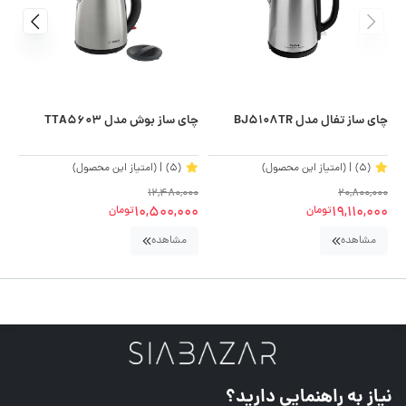
چای ساز تفال مدل BJ5108TR
چای ساز بوش مدل TTA5603
چای
(5)
| (امتیاز این محصول)
(5)
| (امتیاز این محصول)
000
12,480,000
20,800,000
00
10,500,000
19,110,000
تومان
تومان
مشاهده
مشاهده
نیاز به راهنمایی دارید؟