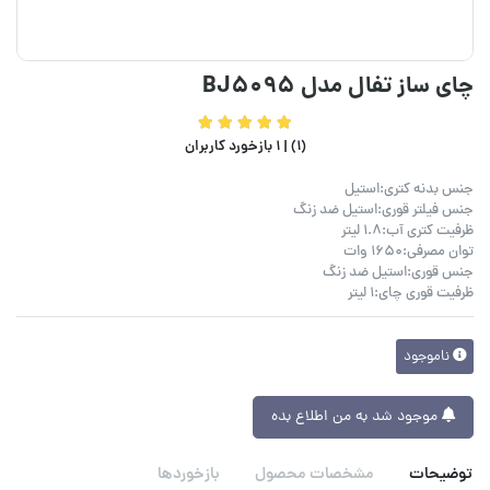
چای ساز تفال مدل BJ5095
(1) |
1 بازخورد کاربران
جنس بدنه کتری:استیل
جنس فیلتر قوری:استیل ضد زنگ
ظرفیت کتری آب:1.8 لیتر
توان مصرفی:1650 وات
جنس قوری:استیل ضد زنگ
ظرفیت قوری چای:1 لیتر
ناموجود
موجود شد به من اطلاع بده
توضیحات
مشخصات محصول
بازخوردها