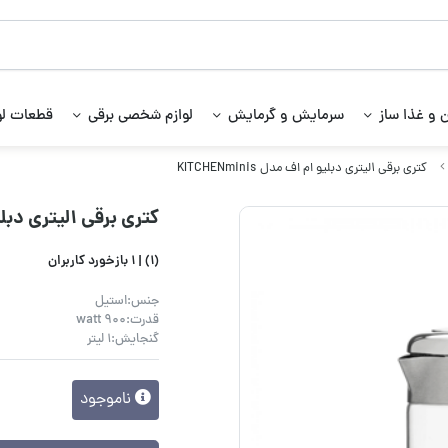
 و غذا ساز
سرمایش و گرمایش
لوازم شخصی برقی
قطعات لو
کتری برقی 1لیتری دبلیو ام اف مدل KITCHENminis
کتری برقی 1لیتری دبلیو ام اف مدل KITCHENminis
(1) |
1 بازخورد کاربران
جنس:استیل
قدرت:900 watt
گنجایش:1 لیتر
ناموجود