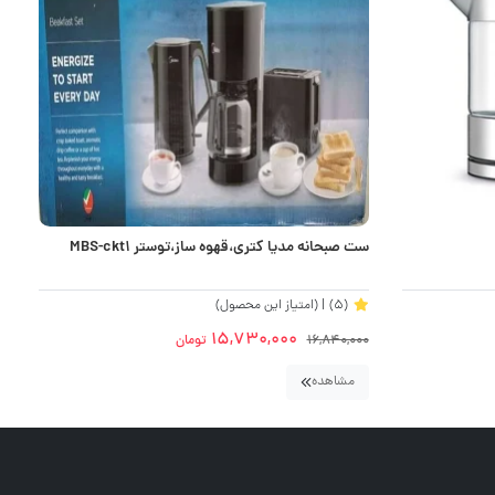
ست صبحانه مدیا کتری،قهوه ساز،توستر MBS-ckt1
کت
(5)
| (امتیاز این محصول)
15,730,000
16,840,000
تومان
0
مشاهده