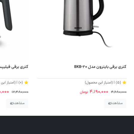
کتری برقی بایترون مدل BKB-20
کتری برقی فیلیپس مدل 9314
(5)
| (امتیاز این محصول)
(0)
| (امتیاز ای
0,000
4,190,000
4,680,000
تومان
12,480,000
مشاهده
مشاهده