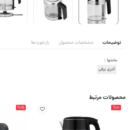
توضیحات
مشخصات محصول
بازخوردها
بخشها :
کتری برقی
محصولات مرتبط
%15
%10