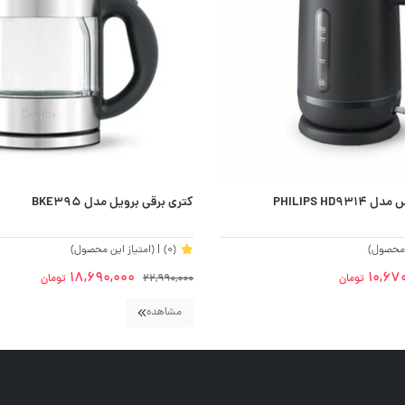
PHILIPS HD
کتری برقی برویل مدل BKE395
ن محصول)
(0)
| (امتیاز این محصول)
18,690,000
10,67
تومان
22,990,000
تومان
مشاهده