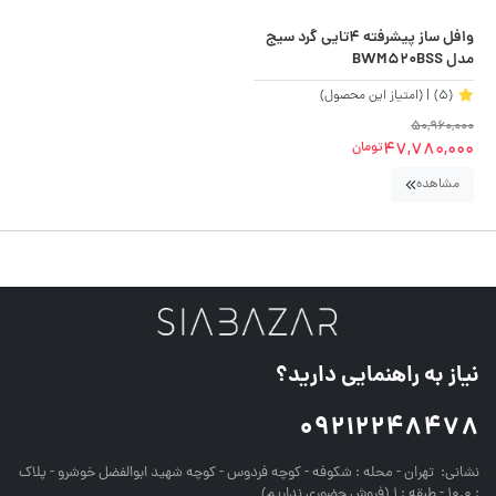
وافل ساز پیشرفته 4تایی گرد سیج
مدل BWM520BSS
(5)
| (امتیاز این محصول)
50,960,000
47,780,000
تومان
مشاهده
نیاز به راهنمایی دارید؟
09212248478
نشانی:
تهران - محله : شکوفه - کوچه فردوس - کوچه شهید ابوالفضل خوشرو - پلاک
: 10.0 - طبقه : 1 (فروش حضوری نداریم)