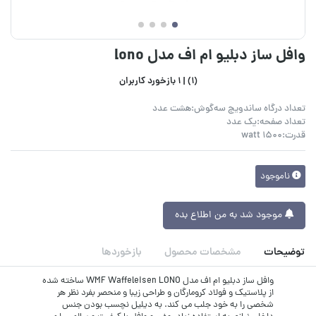
وافل ساز دبلیو ام اف مدل lono
(1) |
1 بازخورد کاربران
تعداد درگاه ساندویچ‌ سه‌گوش:هشت عدد
تعداد صفحه:یک عدد
قدرت:1500 watt
ناموجود
موجود شد به من اطلاع بده
توضیحات
مشخصات محصول
بازخوردها
وافل ساز دبلیو ام اف مدل WMF Waffeleisen LONO ساخته شده
از پلاستیک و فولاد کرومارگان و طراحی زیبا و منحصر بفرد نظر هر
شخصی را به خود جلب می کند. به دیلیل نچسب بودن جنس