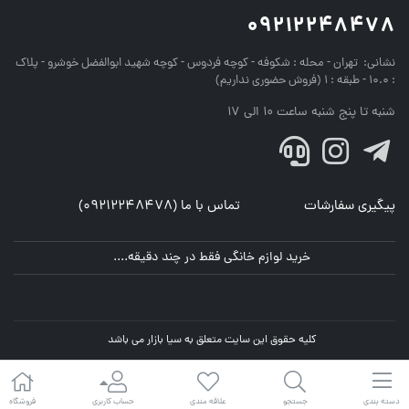
09212248478
نشانی:
تهران - محله : شکوفه - کوچه فردوس - کوچه شهید ابوالفضل خوشرو - پلاک
: 10.0 - طبقه : 1 (فروش حضوری نداریم)
شنبه تا پنج شنبه ساعت 10 الی 17
پیگیری سفارشات
تماس با ما (09212248478)
خرید لوازم خانگی فقط در چند دقیقه....
کلیه حقوق این سایت متعلق به سیا بازار می باشد
جستجو
علاقه مندی
حساب کاربری
فروشگاه
دسته بندی