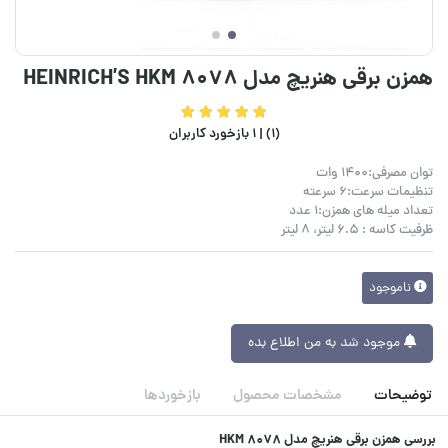
همزن برقی هنریچ مدل HEINRICH’S HKM 8078
(1) |
1 بازخورد کاربران
توان مصرفی:1400 وات
تنظیمات سرعت:6 سرعته
تعداد میله های همزن:1 عدد
ظرفیت کاسه : 6.5 لیتر، 8 لیتر
ناموجود
موجود شد به من اطلاع بده
توضیحات
مشخصات محصول
بازخوردها
بررسی همزن برقی هنریچ مدل HKM 8078