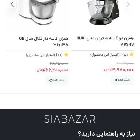
همزن دو کاسه بایترون مدل BHK-
همزن کاسه دار تفال مدل QB
هم
8KSHS
90
310138
(5)
| (امتیاز این محصول)
(0)
| (امتیاز این محصول)
11,230,000
00
68,850,000
9,980,000
00
66,200,000
تومان
تومان
مشاهده
مشاهده
نیاز به راهنمایی دارید؟