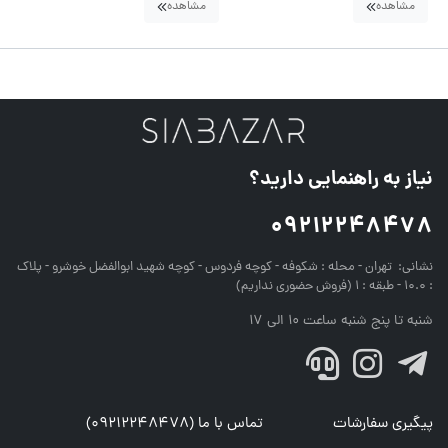
مشاهده
مشاهده
نیاز به راهنمایی دارید؟
09212248478
نشانی:
تهران - محله : شکوفه - کوچه فردوس - کوچه شهید ابوالفضل خوشرو - پلاک
: 10.0 - طبقه : 1 (فروش حضوری نداریم)
شنبه تا پنج شنبه ساعت 10 الی 17
پیگیری سفارشات
تماس با ما (09212248478)