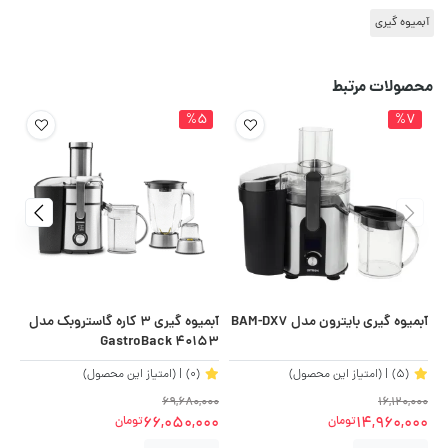
آبمیوه گیری
محصولات مرتبط
%5
%7
آبمیوه گیری بایترون مدل BAM-DX7
آبمیوه گیری 3 کاره گاستروبک مدل
آب
GastroBack 40153
(5)
| (امتیاز این محصول)
(0)
| (امتیاز این محصول)
00
69,680,000
16,120,000
00
66,050,000
14,960,000
تومان
تومان