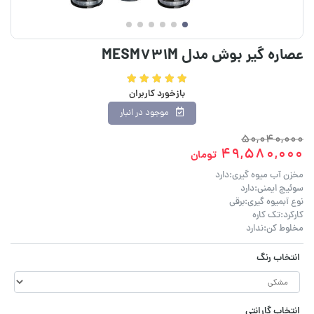
عصاره گیر بوش مدل MESM731M
بازخورد کاربران
موجود در انبار
50,040,000
49,580,000
تومان
مخزن آب میوه گیری:دارد
سوئیچ ایمنی:دارد
نوع آبمیوه گیری:برقی
کارکرد:تک کاره
مخلوط کن:ندارد
انتخاب رنگ
انتخاب گارانتی