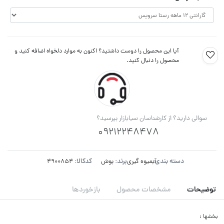
آیا این محصول را دوست داشتید؟ اکنون به موارد دلخواه اضافه کنید و
محصول را دنبال کنید.
سوالی دارید؟ از کارشناسان سیابازار بپرسید؟
09212248478
دسته بندی:
برند:
کدکالا:
آبمیوه گیری
بوش
توضیحات
مشخصات محصول
بازخوردها
بخشها :