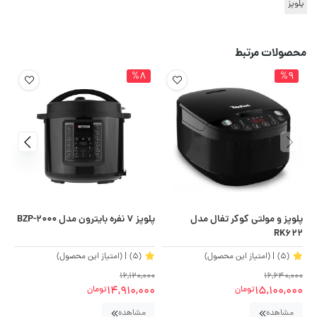
پلوپز
محصولات مرتبط
%8
%9
پلوپز و مولتی کوکر تفال مدل
پلوپز 7 نفره بایترون مدل BZP-2000
پلو
RK622
(5)
| (امتیاز این محصول)
(5)
| (امتیاز این محصول)
00
16,120,000
16,640,000
00
14,910,000
15,100,000
تومان
تومان
مشاهده
مشاهده