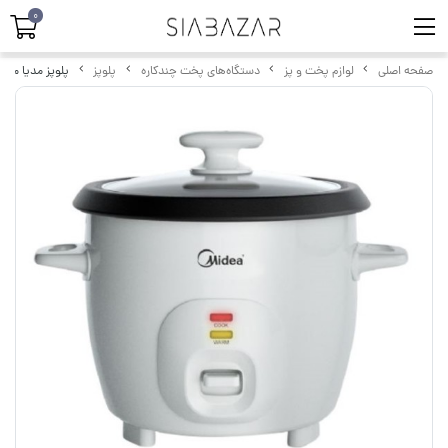
0
صفحه اصلی
لوازم پخت و پز
دستگاه‌های پخت چندکاره
پلوپز
پلوپز مدیا مدل G-GP45B