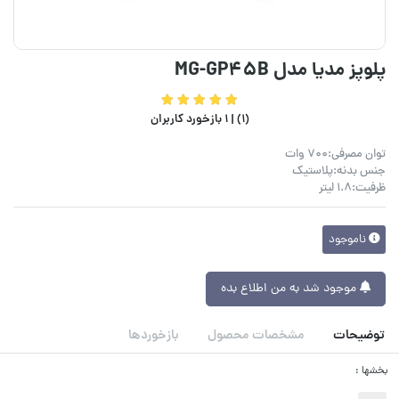
پلوپز مدیا مدل MG-GP45B
(1) |
1 بازخورد کاربران
توان مصرفی:700 وات
جنس بدنه:پلاستیک
ظرفیت:1.8 لیتر
ناموجود
موجود شد به من اطلاع بده
توضیحات
مشخصات محصول
بازخوردها
بخشها :