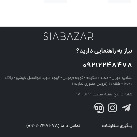
نیاز به راهنمایی دارید؟
09212248478
نشانی:
تهران - محله : شکوفه - کوچه فردوس - کوچه شهید ابوالفضل خوشرو - پلاک
: 10.0 - طبقه : 1 (فروش حضوری نداریم)
شنبه تا پنج شنبه ساعت 10 الی 17
پیگیری سفارشات
تماس با ما (09212248478)