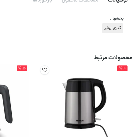
توضیحات
مشخصات محصول
بازخوردها
بخشها :
کتری برقی
محصولات مرتبط
%15
%10