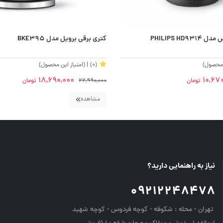
PHILIPS HD
کتری برقی برویل مدل BKE395
ن محصول)
(0)
| (امتیاز این محصول)
18,690,000
10,67
تومان
22,990,000
تومان
مشاهده
نیاز به راهنمایی دارید؟
09212248478
تهران - محله : شکوفه - کوچه فردوس - کوچه شهید