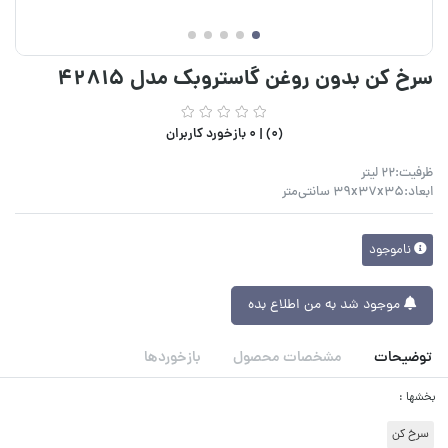
سرخ کن بدون روغن گاستروبک مدل 42815
(0) |
0 بازخورد کاربران
ظرفیت:۲۲ لیتر
ابعاد:39x37x35 سانتی‌متر
ناموجود
موجود شد به من اطلاع بده
توضیحات
مشخصات محصول
بازخوردها
بخشها :
سرخ کن