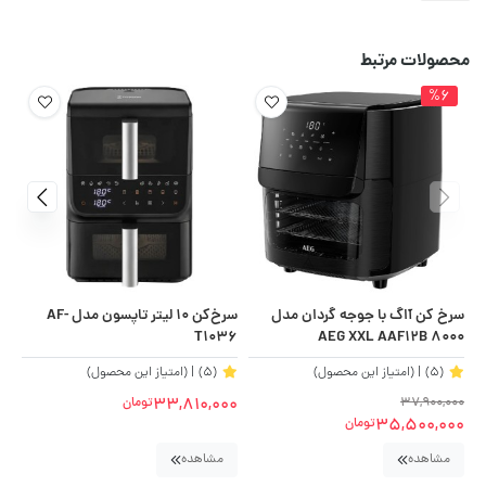
محصولات مرتبط
%6
سرخ کن آاگ با جوجه گردان مدل
سرخ‌کن 10 لیتر تاپسون مدل AF-
65
T1036
AEG XXL AAF۱۲B ۸۰۰۰
(5)
| (امتیاز این محصول)
(5)
| (امتیاز این محصول)
00
33,810,000
37,900,000
تومان
35,500,000
تومان
مشاهده
مشاهده