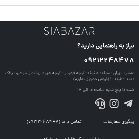
نیاز به راهنمایی دارید؟
09212248478
نشانی:
تهران - محله : شکوفه - کوچه فردوس - کوچه شهید ابوالفضل خوشرو - پلاک
: 10.0 - طبقه : 1 (فروش حضوری نداریم)
شنبه تا پنج شنبه ساعت 10 الی 17
پیگیری سفارشات
تماس با ما (09212248478)