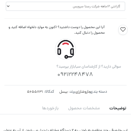
آیا این محصول را دوست داشتید؟ اکنون به موارد دلخواه اضافه کنید و
محصول را دنبال کنید.
سوالی دارید؟ از کارشناسان سیابازار بپرسید؟
09212248478
دسته بندی:
برند:
کدکالا:
جاروشارژی
بیسل
توضیحات
مشخصات محصول
بازخوردها
این جاروبرقی چند منظوره به راحتی به ۲ دستگاه مختلف تبدیل می شود. از آن به عنوان