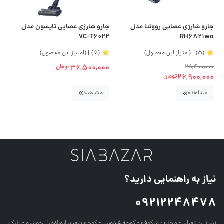
جارو شارژی عصایی روونتا مدل
جارو شارژی عصایی تاپسون مدل
KO
VC-T6022
RH6821wo
(5)
| (امتیاز این محصول)
(5)
| (امتیاز این محصول)
36,500,000
28,400,000
تومان
00
00
26,900,000
تومان
مشاهده
مشاهده
نیاز به راهنمایی دارید؟
09212248478
نشانی:
تهران - محله : شکوفه - کوچه فردوس - کوچه شهید ابوالفضل خوشرو - پلاک