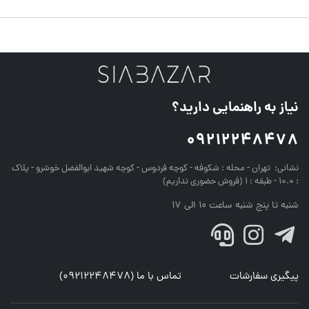
نیاز به راهنمایی دارید؟
09212248478
نشانی:
تهران - محله : شکوفه - کوچه فردوس - کوچه شهید ابوالفضل خوشرو - پلاک
: 10.0 - طبقه : 1 (فروش حضوری نداریم)
شنبه تا پنج شنبه ساعت 10 الی 17
پیگیری سفارشات
تماس با ما (09212248478)