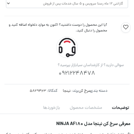
آیا این محصول را دوست داشتید؟ اکنون به موارد دلخواه اضافه کنید و
محصول را دنبال کنید.
سوالی دارید؟ از کارشناسان سیابازار بپرسید؟
09212248478
دسته بندی:
برند:
کدکالا:
سرخ کن
نینجا
توضیحات
مشخصات محصول
بازخوردها
معرفی سرخ کن نینجا مدل NINJA AF180