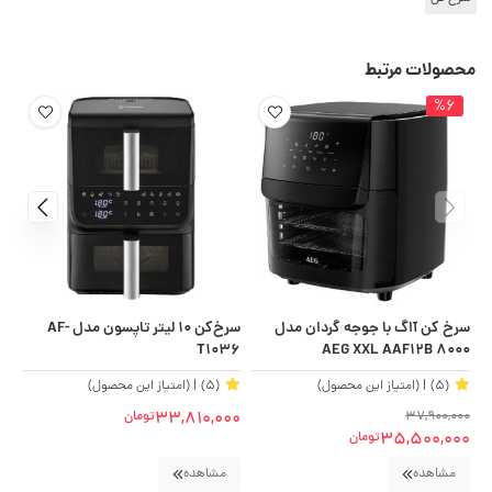
محصولات مرتبط
%6
سرخ کن آاگ با جوجه گردان مدل
سرخ‌کن 10 لیتر تاپسون مدل AF-
65
T1036
AEG XXL AAF۱۲B ۸۰۰۰
(5)
| (امتیاز این محصول)
(5)
| (امتیاز این محصول)
00
33,810,000
37,900,000
تومان
35,500,000
تومان
مشاهده
مشاهده