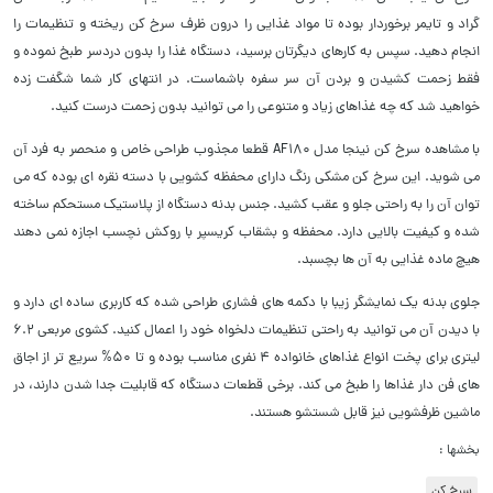
گراد و تایمر برخوردار بوده تا مواد غذایی را درون ظرف سرخ کن ریخته و تنظیمات را
انجام دهید. سپس به کارهای دیگرتان برسید، دستگاه غذا را بدون دردسر طبخ نموده و
فقط زحمت کشیدن و بردن آن سر سفره باشماست. در انتهای کار شما شگفت زده
خواهید شد که چه غذاهای زیاد و متنوعی را می توانید بدون زحمت درست کنید.
با مشاهده سرخ کن نینجا مدل AF180 قطعا مجذوب طراحی خاص و منحصر به فرد آن
می شوید. این سرخ کن مشکی رنگ دارای محفظه کشویی با دسته نقره ای بوده که می
توان آن را به راحتی جلو و عقب کشید. جنس بدنه دستگاه از پلاستیک مستحکم ساخته
شده و کیفیت بالایی دارد. محفظه و بشقاب کریسپر با روکش نچسب اجازه نمی دهند
هیچ ماده غذایی به آن ها بچسبد.
جلوی بدنه یک نمایشگر زیبا با دکمه های فشاری طراحی شده که کاربری ساده ای دارد و
با دیدن آن می توانید به راحتی تنظیمات دلخواه خود را اعمال کنید. کشوی مربعی 6.2
لیتری برای پخت انواع غذاهای خانواده 4 نفری مناسب بوده و تا 50% سریع تر از اجاق
های فن دار غذاها را طبخ می کند. برخی قطعات دستگاه که قابلیت جدا شدن دارند، در
ماشین ظرفشویی نیز قابل شستشو هستند.
بخشها :
سرخ کن