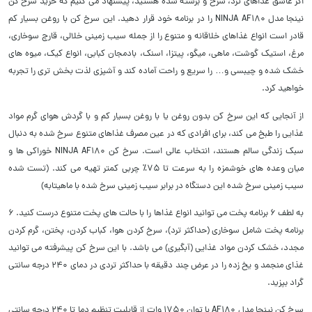
اگر عاشق غذاهای ترد، سرخ و برشته شده هستید، پیشنهاد می کنیم که خرید سرخ کن
نینجا مدل NINJA AF180 را در برنامه خود قرار دهید. این سرخ کن با روغن بسیار کم
قادر است انواع غذاهای خلاقانه و متنوع را از جمله سیب زمینی خلالی، قارچ سوخاری،
مرغ، استیک گوشت، ماهی، میگو، پیتزا، اسنک، بادمجان کبابی، انواع کیک، میوه های
خشک شده و چیبسی و… را سریع و راحت آماده کند و آشپزی لذت بخش تری را تجربه
خواهید کرد.
از آنجایی که این سرخ کن بدون روغن یا با روغن بسیار کم و با گردش هوای گرم مواد
غذایی را طبخ می کند، برای افرادی که در عین مصرف غذاهای متنوع سرخ شده به دنبال
سبک زندگی سالم هستند، انتخاب عالی است. سرخ کن NINJA AF180 خوراکی ها و
میان وعده های خوشمزه را به سرعت تا 75٪ چربی کمتر تهیه می کند. (تست شده
سیب زمینی سرخ شده این دستگاه در برابر سیب زمینی سرخ شده با ماهیتابه)
به لطف 6 برنامه پخت می توانید انواع غذاها را با حالت های پخت متنوع درست کنید. 6
برنامه پخت شامل سوخاری (حداکثر ترد)، سرخ کردن هوا، کباب کردن، پختن، گرم کردن
مجدد، خشک کردن مواد غذایی (آبگیری) می باشد. با این سرخ کن پیشرفته می توانید
غذای منجمد و یخ زده را در عرض چند دقیقه با حداکثر تردی در دمای 240 درجه سانتی
گراد بپزید.
سرخ کن نینجا مدل AF180 با توان 1750 وات از قابلیت تنظیم دما تا 240 درجه سانتی