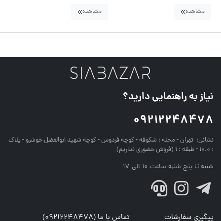
مشاهده
مشاهده
نیاز به راهنمایی دارید؟
09212248478
نشانی:
تهران - محله : شکوفه - کوچه فردوس - کوچه شهید ابوالفضل خوشرو - پلاک
: 10.0 - طبقه : 1 (فروش حضوری نداریم)
شنبه تا پنج شنبه ساعت 10 الی 17
پیگیری سفارشات
تماس با ما (09212248478)