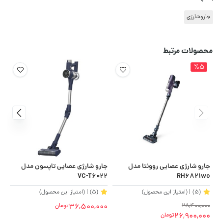
جاروشارژی
محصولات مرتبط
%5
جارو شارژی عصایی روونتا مدل
جارو شارژی عصایی تاپسون مدل
KO
VC-T6022
RH6821wo
(5)
| (امتیاز این محصول)
(5)
| (امتیاز این محصول)
36,500,000
28,400,000
تومان
00
00
26,900,000
تومان