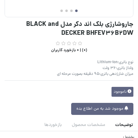
جاروشارژی بلک‌ اند‌ دکر مدل BLACK and
DECKER BHFEV36B2DW
(0) |
0 بازخورد کاربران
نوع باتری:Lithium-Ion
ولتاژ باتری:36 ولت
میزان شارژدهی باتری:۹۵ دقیقه بصورت مرحله ای
ناموجود
موجود شد به من اطلاع بده
توضیحات
مشخصات محصول
بازخوردها
بخشها :