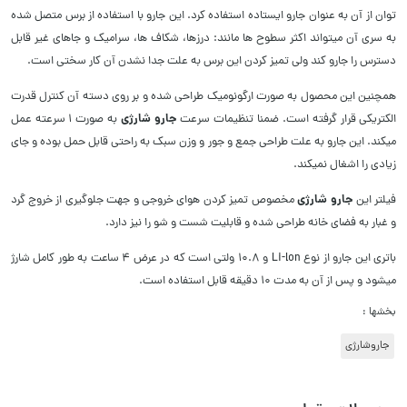
توان از آن به عنوان جارو ایستاده استفاده کرد. این جارو با استفاده از برس متصل شده
به سری آن میتواند اکثر سطوح ها مانند: درزها، شکاف ها، سرامیک و جاهای غیر قابل
دسترس را جارو کند ولی تمیز کردن این برس به علت جدا نشدن آن کار سختی است.
همچنین این محصول به صورت ارگونومیک طراحی شده و بر روی دسته آن کنترل قدرت
جارو شارژی
الکتریکی قرار گرفته است. ضمنا تنظیمات سرعت
به صورت 1 سرعته عمل
میکند. این جارو به علت طراحی جمع و جور و وزن سبک به راحتی قابل حمل بوده و جای
زیادی را اشغال نمیکند.
جارو شارژی
فیلتر این
مخصوص تمیز کردن هوای خروجی و جهت جلوگیری از خروج گرد
و غبار به فضای خانه طراحی شده و قابلیت شست و شو را نیز دارد.
باتری این جارو از نوع Li-lon و 10.8 ولتی است که در عرض 4 ساعت به طور کامل شارژ
میشود و پس از آن به مدت 10 دقیقه قابل استفاده است.
بخشها :
جاروشارژی