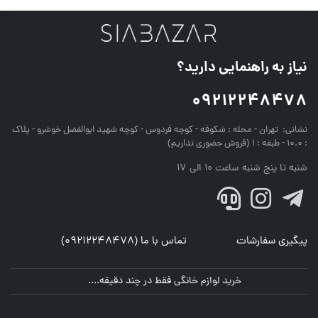
نیاز به راهنمایی دارید؟
09212248478
نشانی:
تهران - محله : شکوفه - کوچه فردوس - کوچه شهید ابوالفضل خوشرو - پلاک
: 10.0 - طبقه : 1 (فروش حضوری نداریم)
شنبه تا پنج شنبه ساعت 10 الی 17
پیگیری سفارشات
تماس با ما (09212248478)
خرید لوازم خانگی فقط در چند دقیقه....