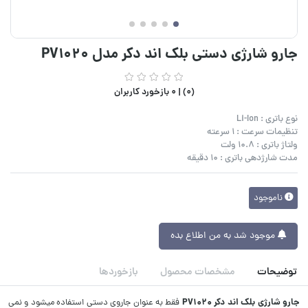
جارو شارژی دستی بلک اند دکر مدل PV1020
(0) |
0 بازخورد کاربران
نوع باتری : Li-Ion
تنظیمات سرعت : 1 سرعته
ولتاژ باتری : 10.8 ولت
مدت شارژدهی باتری : 10 دقیقه
ناموجود
موجود شد به من اطلاع بده
توضیحات
مشخصات محصول
بازخوردها
جارو شارژی بلک اند دکر PV1020
فقط به عنوان جاروی دستی استفاده میشود و نمی