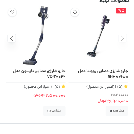
محصولات مرتبط
%5
جارو شارژی عصایی روونتا مدل
جارو شارژی عصایی تاپسون مدل
KO
VC-T6022
RH6821wo
(5)
| (امتیاز این محصول)
(5)
| (امتیاز این محصول)
36,500,000
28,400,000
تومان
00
00
26,900,000
تومان
مشاهده
مشاهده