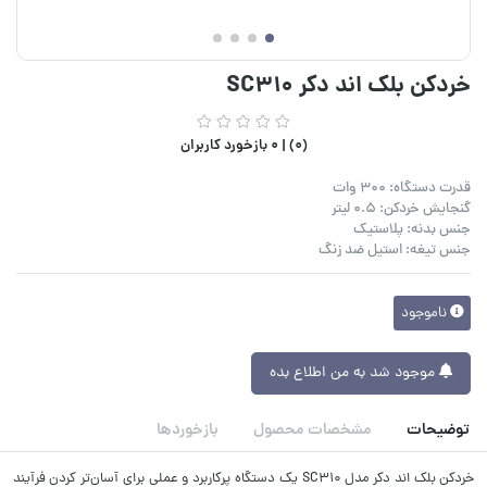
خردکن بلک اند دکر SC310
(0) |
0 بازخورد کاربران
قدرت دستگاه: 300 وات
گنجایش خردکن: 0.5 لیتر
جنس بدنه: پلاستیک
جنس تیغه: استیل ضد زنگ
ناموجود
موجود شد به من اطلاع بده
توضیحات
مشخصات محصول
بازخوردها
خردکن بلک اند دکر مدل SC310 یک دستگاه پرکاربرد و عملی برای آسان‌تر کردن فرآیند