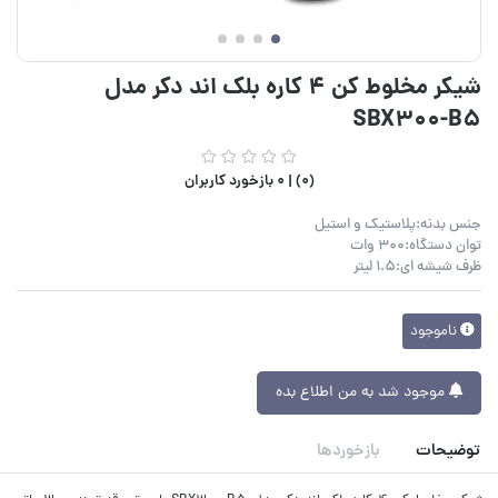
شیکر مخلوط کن 4 کاره بلک اند دکر مدل
SBX300-B5
(0) |
0 بازخورد کاربران
جنس بدنه:پلاستیک و استیل
توان دستگاه:300 وات
ظرف شیشه ای:1.5 لیتر
ناموجود
موجود شد به من اطلاع بده
توضیحات
بازخوردها