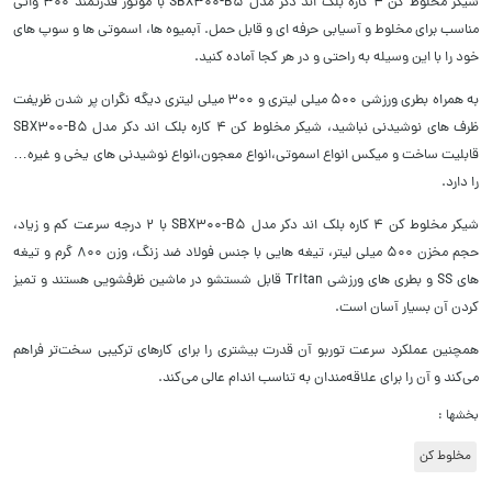
شیکر مخلوط کن 4 کاره بلک اند دکر مدل SBX300-B5 با موتور قدرتمند 300 واتی
مناسب برای مخلوط و آسیابی حرفه ای و قابل حمل. آبمیوه ها، اسموتی ها و سوپ های
خود را با این وسیله به راحتی و در هر کجا آماده کنید.
به همراه بطری ورزشی 500 میلی لیتری و 300 میلی لیتری دیگه نگران پر شدن ظریفت
ظرف های نوشیدنی نباشید، شیکر مخلوط کن 4 کاره بلک اند دکر مدل SBX300-B5
قابلیت ساخت و میکس انواع اسموتی،انواع معجون،انواع نوشیدنی های یخی و غیره…
را دارد.
شیکر مخلوط کن 4 کاره بلک اند دکر مدل SBX300-B5 با 2 درجه سرعت کم و زیاد،
حجم مخزن 500 میلی لیتر، تیغه هایی با جنس فولاد ضد زنگ، وزن 800 گرم و تیغه
های SS و بطری های ورزشی Tritan قابل شستشو در ماشین ظرفشویی هستند و تمیز
کردن آن بسیار آسان است.
همچنین عملکرد سرعت توربو آن قدرت بیشتری را برای کارهای ترکیبی سخت‌تر فراهم
می‌کند و آن را برای علاقه‌مندان به تناسب اندام عالی می‌کند.
بخشها :
مخلوط کن