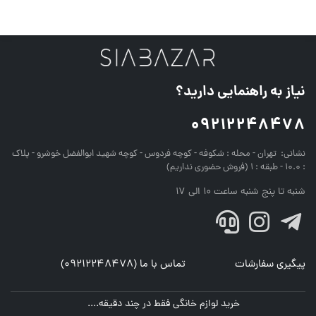
نیاز به راهنمایی دارید؟
09212248478
نشانی:
تهران - محله : شکوفه - کوچه فردوس - کوچه شهید ابوالفضل خوشرو - پلاک
: 10.0 - طبقه : 1 (فروش حضوری نداریم)
شنبه تا پنج شنبه ساعت 10 الی 17
پیگیری سفارشات
تماس با ما (09212248478)
خرید لوازم خانگی فقط در چند دقیقه....