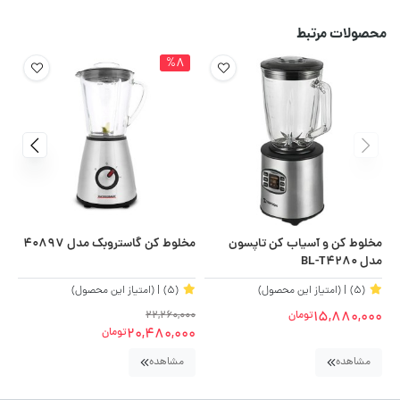
محصولات مرتبط
%8
مخلوط کن و آسیاب کن تاپسون
مخلوط کن گاستروبک مدل 40897
مخل
مدل BL-T4280
(5)
| (امتیاز این محصول)
(5)
| (امتیاز این محصول)
15,880,000
تومان
22,260,000
00
00
20,480,000
تومان
مشاهده
مشاهده