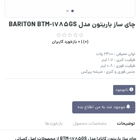
چای ساز باریتون مدل BARITON BTM-1785GS
(0) |
0 بازخورد کاربران
توان مصرفی : 2400 وات
ظرفیت کتری : 1.7 لیتر
ظرفیت قوری : 0.8 لیتر
جنس قوری و کتری : شیشه پیرکس
ناموجود
موجود شد به من اطلاع بده
توضیحات
مشخصات محصول
بازخوردها
چای ساز باریتون کانادا مدل BTM-1785GS از محصولات اصل کمپانی