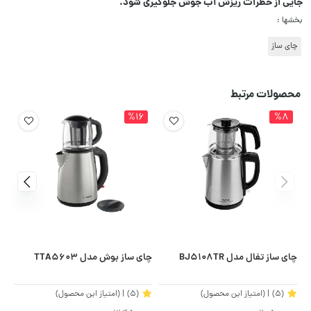
جایی از خطرات ریزش آب جوش جلوگیری شود.
بخشها :
چای ساز
محصولات مرتبط
%16
%8
چای ساز تفال مدل BJ5108TR
چای ساز بوش مدل TTA5603
چای
(5)
| (امتیاز این محصول)
(5)
| (امتیاز این محصول)