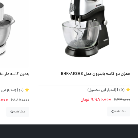
همزن دو کاسه بایترون مدل BHK-8KSHS
همزن کاسه دار تفال مدل
(5)
| (امتیاز این محصول)
(0)
| (امتیاز ای
9,980,000
,000
11,230,000
تومان
68,850,000
مشاهده
مشاهده