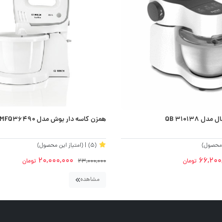
 QB 310138
همزن کاسه دار بوش مدل MFQ36490
ن محصول)
(5)
| (امتیاز این محصول)
20,000,000
66,200
تومان
23,000,000
تومان
مشاهده