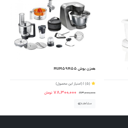
همزن بوش MUM59M55
(5)
| (امتیاز این محصول)
78,300,000
83,000,000
تومان
مشاهده