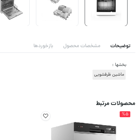
توضیحات
مشخصات محصول
بازخوردها
بخشها :
ماشین ظرفشویی
محصولات مرتبط
%5