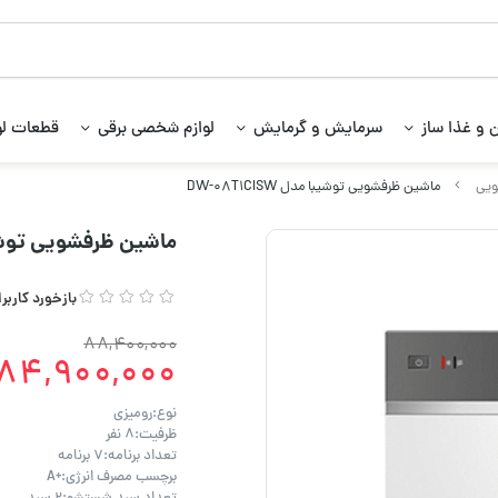
 و غذا ساز
سرمایش و گرمایش
لوازم شخصی برقی
قطعات لو
ویی
ماشین ظرفشویی توشیبا مدل DW-08T1CISW
ماشین ظرفشویی توشیبا مدل 
بازخورد کاربر
88,400,000
84,900,000
نوع:رومیزی
ظرفیت:۸ نفر
تعداد برنامه:۷ برنامه
برچسب مصرف انرژی:+A