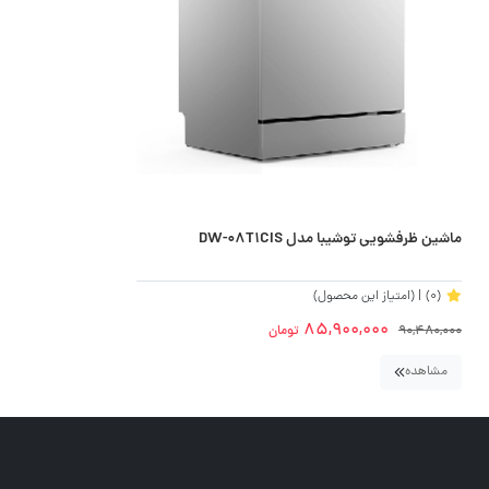
ماشین ظرفشویی توشیبا مدل DW-08T1CIS
(0)
| (امتیاز این محصول)
85,900,000
90,480,000
تومان
مشاهده