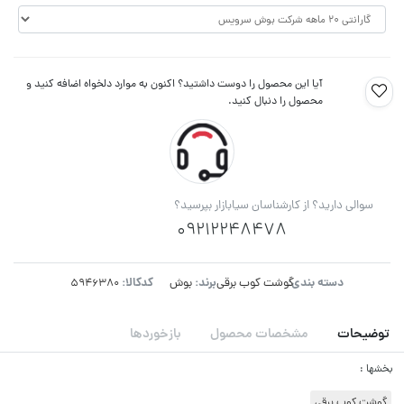
آیا این محصول را دوست داشتید؟ اکنون به موارد دلخواه اضافه کنید و
محصول را دنبال کنید.
سوالی دارید؟ از کارشناسان سیابازار بپرسید؟
09212248478
دسته بندی:
برند:
کدکالا:
گوشت کوب برقی
بوش
توضیحات
مشخصات محصول
بازخوردها
بخشها :
گوشت کوب برقی