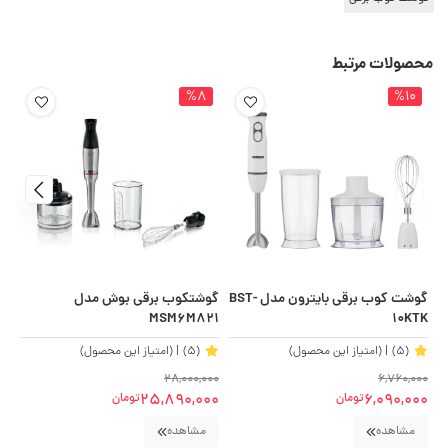
محصولات مرتبط
%8
%10
گوشت کوب برقی بایترون مدل BST-
گوشتکوب برقی بوش مدل
آب 
MSM6M821
10KTK
(5)
| (امتیاز این محصول)
(5)
| (امتیاز این محصول)
00
28,000,000
6,760,000
00
25,890,000
6,090,000
تومان
تومان
مشاهده
مشاهده