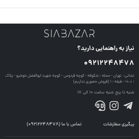
نیاز به راهنمایی دارید؟
09212248478
نشانی:
تهران - محله : شکوفه - کوچه فردوس - کوچه شهید ابوالفضل خوشرو - پلاک
: 10.0 - طبقه : 1 (فروش حضوری نداریم)
شنبه تا پنج شنبه ساعت 10 الی 17
پیگیری سفارشات
تماس با ما (09212248478)