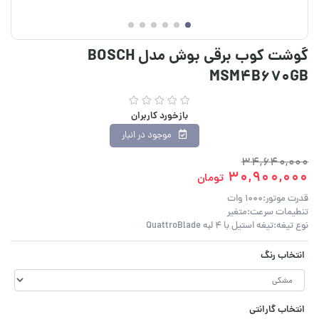
گوشت کوب برقی بوش مدل BOSCH
MSM4B670GB
بازخورد کاربران
موجود در انبار
34,640,000
30,900,000
تومان
قدرت موتور:1000 وات
تنطیمات سرعت:متغیر
نوع تیغه:تیغه استیل با 4 لبه QuattroBlade
انتخاب رنگ
انتخاب گارانتی