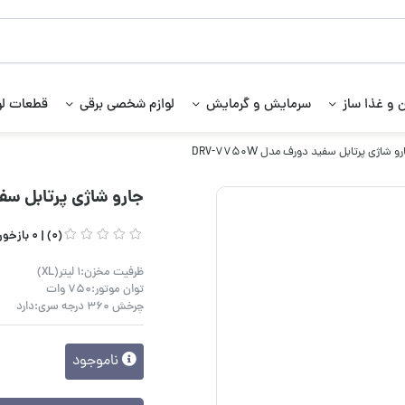
 و غذا ساز
سرمایش و گرمایش
لوازم شخصی برقی
قطعات لو
و شاژی پرتابل سفید دورف مدل DRV-7750W
جارو شاژی پرتابل سفید دو
(0) |
0 بازخورد کاربران
ظرفیت مخزن:1 لیتر(XL)
توان موتور:750 وات
چرخش 360 درجه سری:دارد
ناموجود