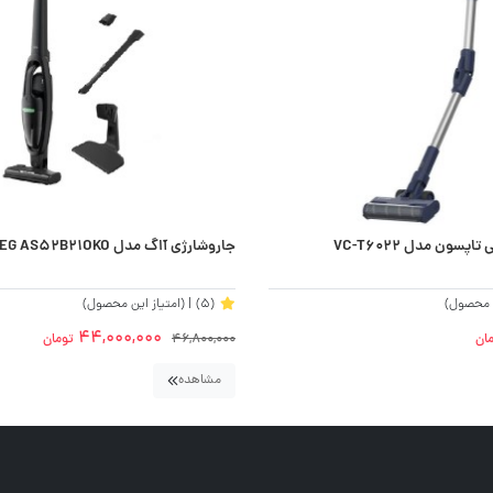
سون مدل VC-T6022
جاروشارژی آاگ مدل AEG AS52B21OKO
ن محصول)
(5)
| (امتیاز این محصول)
44,000,000
ان
46,800,000
تومان
مشاهده