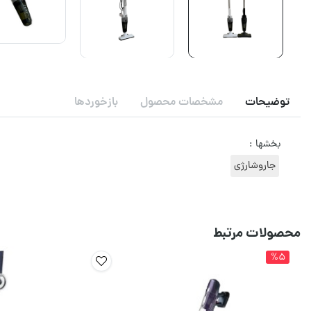
توضیحات
مشخصات محصول
بازخوردها
بخشها :
جاروشارژی
محصولات مرتبط
%5