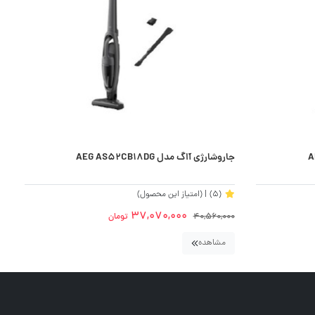
جاروشارژی آاگ مدل AEG AS52CB18DG
جا
(5)
| (امتیاز این محصول)
37,070,000
40,560,000
تومان
0
مشاهده