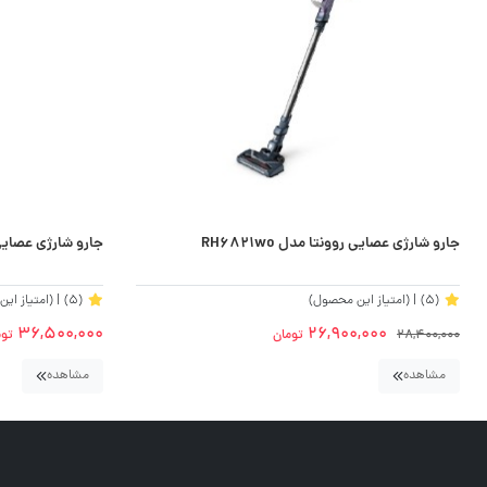
جارو شارژی عصایی روونتا مدل RH6821wo
جارو شارژی عصایی تاپ
(5)
| (امتیاز این محصول)
(5)
| (امتیاز ای
36,500,000
26,900,000
28,400,000
تومان
توم
مشاهده
مشاهده