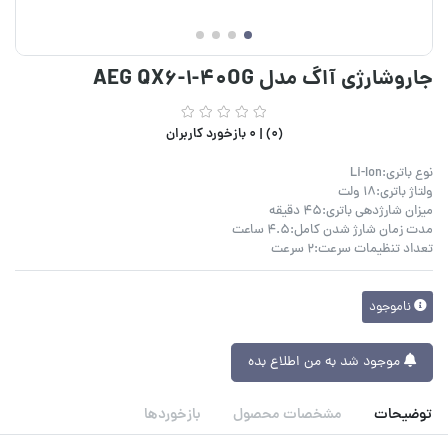
جاروشارژی آاگ مدل AEG QX6-1-40OG
(0) |
0 بازخورد کاربران
نوع باتری:Li-Ion
ولتاژ باتری:۱۸ ولت
میزان شارژدهی باتری:۴۵ دقیقه
مدت زمان شارژ شدن کامل:۴.۵ ساعت
تعداد تنظیمات سرعت:۲ سرعت
ناموجود
موجود شد به من اطلاع بده
توضیحات
مشخصات محصول
بازخوردها