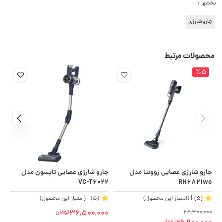
بخشها :
جاروشارژی
محصولات مرتبط
%5
جارو شارژی عصایی روونتا مدل
جارو شارژی عصایی تاپسون مدل
KO
VC-T6022
RH6821wo
(5)
| (امتیاز این محصول)
(5)
| (امتیاز این محصول)
36,500,000
28,400,000
تومان
00