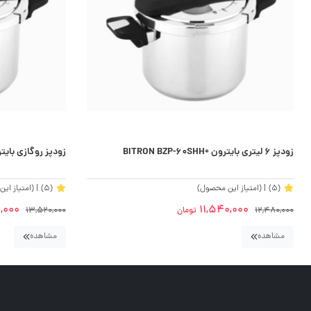
زودپز 6 لیتری بایترون +BITRON BZP-60SHH
زودپز روگازی بایترون مد
(5)
| (امتیاز این محصول)
(5)
| (امتیاز ای
,000
11,540,000
12,480,000
تومان
13,520,000
مشاهده
مشاهده