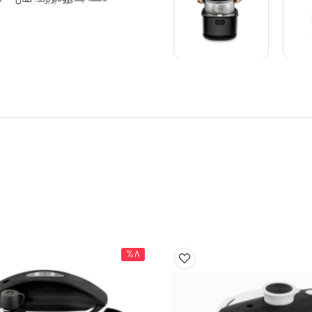
برند:
ک
تفال
%8