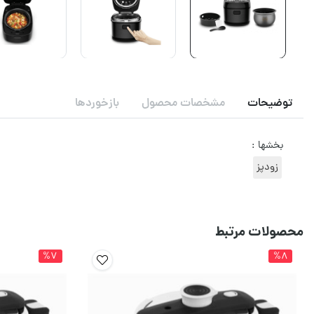
توضیحات
مشخصات محصول
بازخوردها
بخشها :
زودپز
محصولات مرتبط
%7
%8