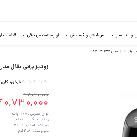
 و غذا ساز
سرمایش و گرمایش
لوازم شخصی برقی
قطعات لو
برقی تفال مدل CY625D32
زودپز برقی تفال مدل Y625D32
بازخورد کاربر
47,090,000
40,730,000
توان مصرفی : 1000 وات
روکش دیگ: سرامیک
تعداد برنامه پخت: 66
حجم دیگ: 4.8 لیتر