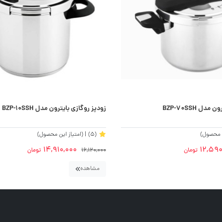
ل BZP-70SSH
زودپز روگازی بایترون مدل BZP-10SSH
ن محصول)
(5)
| (امتیاز این محصول)
14,910,000
12,590
تومان
16,120,000
تومان
مشاهده