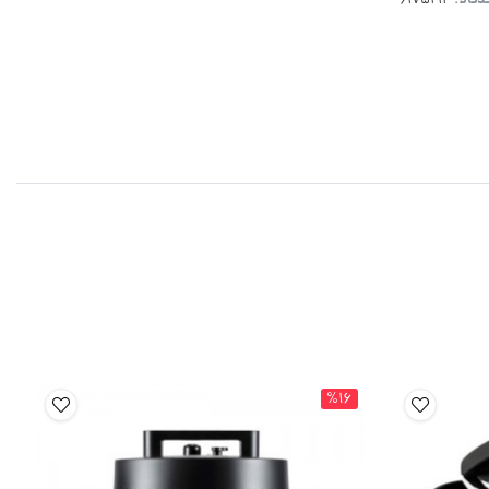
دکالا:
%16